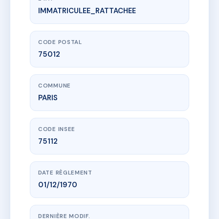
IMMATRICULEE_RATTACHEE
www.vme.plus/AC6761712
178 rue du Fbg St Antoine - MS7059
178 Rue du Faubourg Saint-Antoine
75012 PARIS
CODE POSTAL
75012
COMMUNE
PARIS
CODE INSEE
75112
DATE RÈGLEMENT
01/12/1970
DERNIÈRE MODIF.