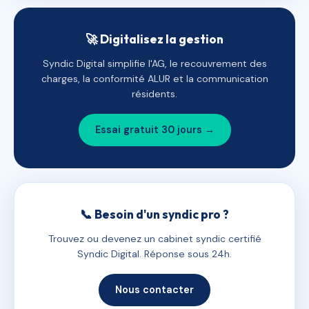
🚀 Digitalisez la gestion
Syndic Digital simplifie l'AG, le recouvrement des
charges, la conformité ALUR et la communication
résidents.
Essai gratuit 30 jours →
📞 Besoin d'un syndic pro ?
Trouvez ou devenez un cabinet syndic certifié
Syndic Digital. Réponse sous 24h.
Nous contacter