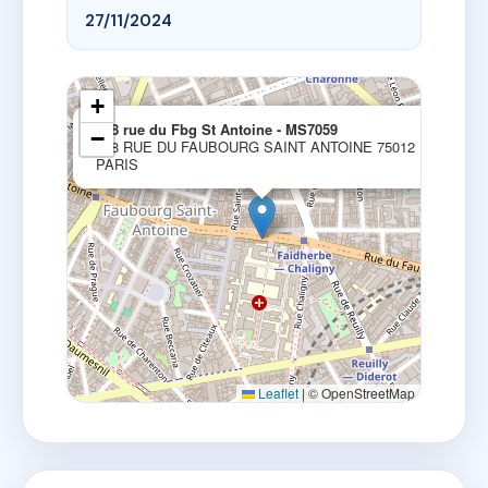
27/11/2024
+
×
178 rue du Fbg St Antoine - MS7059
−
178 RUE DU FAUBOURG SAINT ANTOINE 75012
PARIS
Leaflet
|
© OpenStreetMap