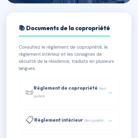
🇫🇷 RFRAC6761712
178 rue du Fbg St Antoine -
📚 Documents de la copropriété
MS7059
Consultez le règlement de copropriété, le
📍 178 RUE DU FAUBOURG SAINT ANTOINE 75012
règlement intérieur et les consignes de
PARIS
sécurité de la résidence, traduits en plusieurs
✓ Immatriculée
langues.
🏠 29 lots
🏗 2 bâtiment(s)
📞 Contacter Syndic Digital
💬 WhatsApp
Règlement de copropriété
Non
📜
→
publié
✉ Email
📋
→
Règlement intérieur
Non publié