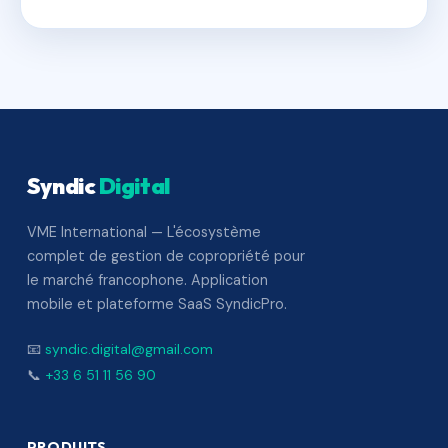
Syndic
Digital
VME International — L'écosystème
complet de gestion de copropriété pour
le marché francophone. Application
mobile et plateforme SaaS SyndicPro.
📧
syndic.digital@gmail.com
📞
+33 6 51 11 56 90
PRODUITS