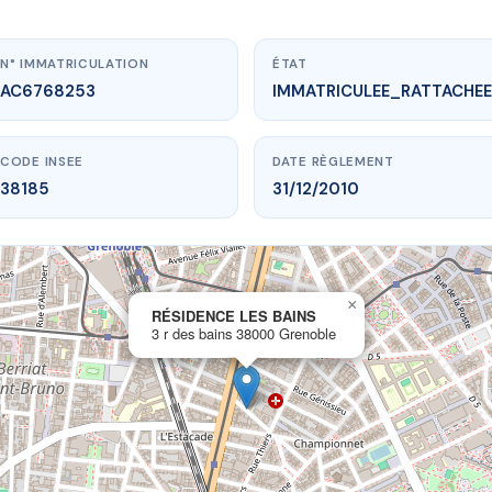
N° IMMATRICULATION
ÉTAT
AC6768253
IMMATRICULEE_RATTACHEE
CODE INSEE
DATE RÈGLEMENT
38185
31/12/2010
×
vme.plus/AC6768253
RÉSIDENCE LES BAINS
3 r des bains 38000 Grenoble
SIDENCE LES BAINS
s bains
38000 Grenoble