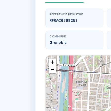
RÉFÉRENCE REGISTRE
RFRAC6768253
COMMUNE
Grenoble
+
−
www.
RÉ
3 r de