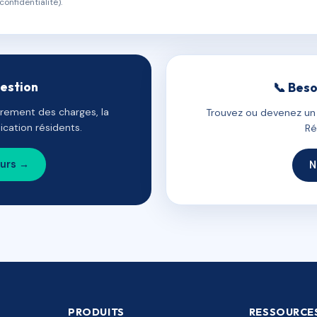
confidentialité).
gestion
📞 Beso
uvrement des charges, la
Trouvez ou devenez un c
cation résidents.
Ré
ours →
N
PRODUITS
RESSOURCE