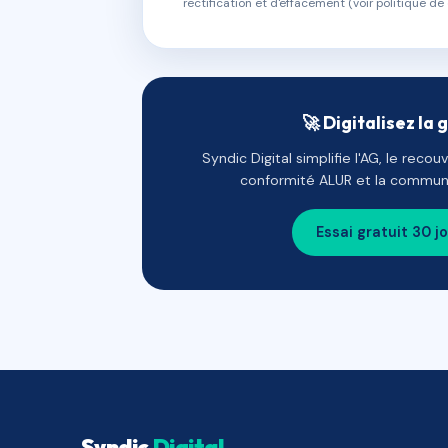
rectification et d'effacement (voir politique de 
🚀 Digitalisez la 
Syndic Digital simplifie l'AG, le reco
conformité ALUR et la communi
Essai gratuit 30 j
Syndic
Digital