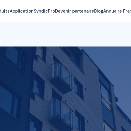
duits
Application
SyndicPro
Devenir partenaire
Blog
Annuaire Fra