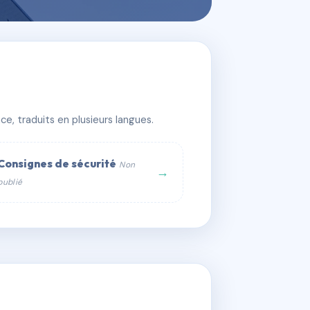
e, traduits en plusieurs langues.
Consignes de sécurité
Non
→
publié
web :
om