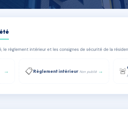
iété
S BAINS
le règlement intérieur et les consignes de sécurité de la résidenc
âtiment(s)
📋
🚨
→
→
Règlement intérieur
Non publié
 WhatsApp
✉ Email
té
rue Saint-Honoré, 75001 Paris - Tél. : +33 6 51 11 56 90 - 
AC6768253
🇫🇷
ww.syndic.digital - E-mail : syndic.digital@gmail.c