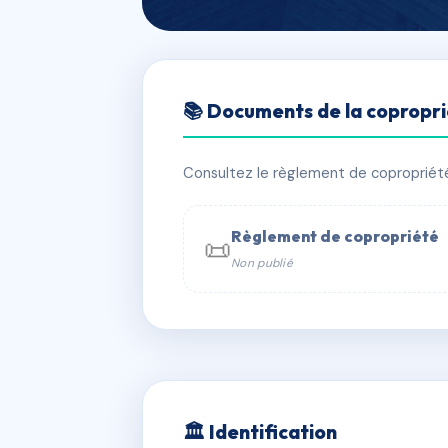
🇫🇷 RFRAC6768253
📚 Documents de la copropr
RÉSIDENCE LE
📍 3 r des bains 38000 Grenoble
Consultez le règlement de copropriété, 
✓ Immatriculée
🏠 98 lots
🏗 1 b
Règlement de copropriété
📜
Non publié
📞 Contacter Syndic Digital

Coproprié
229 
N°
w
🏛 Identification