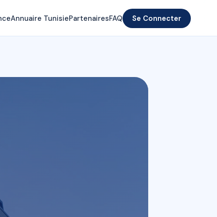
nce
Annuaire Tunisie
Partenaires
FAQ
Se Connecter