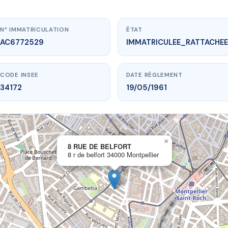
N° IMMATRICULATION
ÉTAT
AC6772529
IMMATRICULEE_RATTACHEE
CODE INSEE
DATE RÈGLEMENT
34172
19/05/1961
×
vme.plus/AC6772529
8 RUE DE BELFORT
8 r de belfort 34000 Montpellier
8 RUE DE BELFORT
elfort
34000 Montpellier