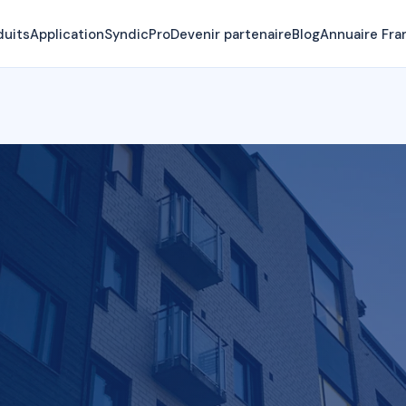
duits
Application
SyndicPro
Devenir partenaire
Blog
Annuaire Fra