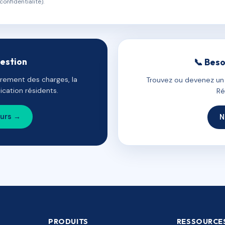
confidentialité).
gestion
📞 Beso
uvrement des charges, la
Trouvez ou devenez un c
cation résidents.
Ré
ours →
N
PRODUITS
RESSOURCE