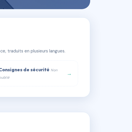
e, traduits en plusieurs langues.
Consignes de sécurité
Non
→
publié
web :
om