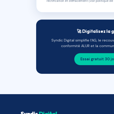
rectification et d'effacement (voir politique de 
🚀 Digitalisez la 
Syndic Digital simplifie l'AG, le reco
conformité ALUR et la communi
Essai gratuit 30 j
Syndic
Digital