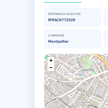
RÉFÉRENCE REGISTRE
RFRAC6772529
COMMUNE
Montpellier
+
−
www.
8 r de b