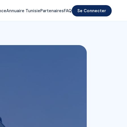
nce
Annuaire Tunisie
Partenaires
FAQ
Se Connecter