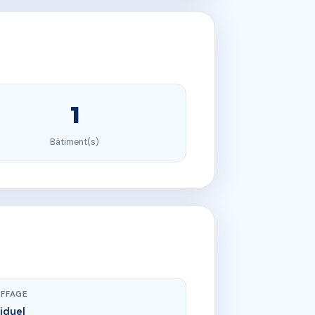
1
Bâtiment(s)
FFAGE
viduel