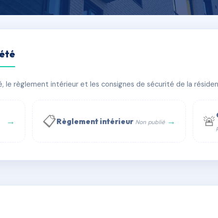
iété
FORT
le règlement intérieur et les consignes de sécurité de la résidenc
âtiment(s)
📋
🚨
→
→
Règlement intérieur
Non publié
 WhatsApp
✉ Email
té
rue Saint-Honoré, 75001 Paris - Tél. : +33 6 51 11 56 90 - 
AC6772529
🇫🇷
ww.syndic.digital - E-mail : syndic.digital@gmail.c