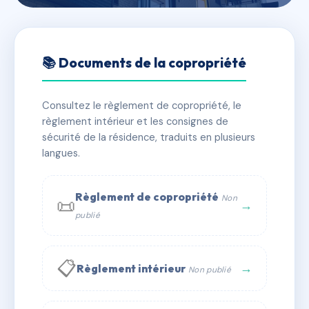
🇫🇷 RFRAC6776413
LE CONCORDE
📚 Documents de la copropriété
📍 16 RUE PARMENTIER 01200 BELLEGARDE SUR
VALSERINE
Consultez le règlement de copropriété, le
règlement intérieur et les consignes de
✓ Immatriculée
🏠 33 lots
🏗 1 bâtiment(s)
sécurité de la résidence, traduits en plusieurs
langues.
📞 Contacter Syndic Digital
💬 WhatsApp
Règlement de copropriété
Non
📜
✉ Email
→
publié
📋
→
Règlement intérieur
Non publié