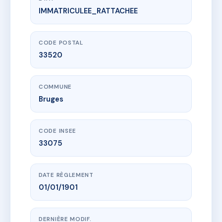
IMMATRICULEE_RATTACHEE
www.vme.plus/AC6782437
RCE O'CUBE - B
13 r adrien allard
33520 Bruges
CODE POSTAL
33520
COMMUNE
Bruges
CODE INSEE
33075
DATE RÈGLEMENT
01/01/1901
DERNIÈRE MODIF.