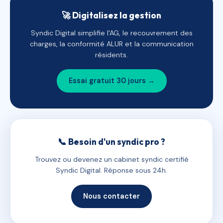
🚀 Digitalisez la gestion
Syndic Digital simplifie l'AG, le recouvrement des
charges, la conformité ALUR et la communication
résidents.
Essai gratuit 30 jours →
📞 Besoin d'un syndic pro ?
Trouvez ou devenez un cabinet syndic certifié
Syndic Digital. Réponse sous 24h.
Nous contacter