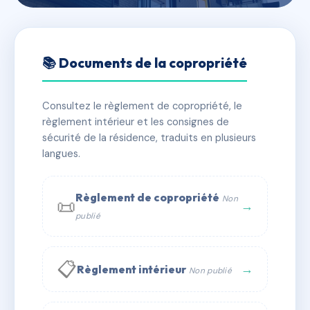
🇫🇷 RFRAC6782437
RCE O'CUBE - B
📚 Documents de la copropriété
📍 13 r adrien allard 33520 Bruges
Consultez le règlement de copropriété, le
✓ Immatriculée
🏠 13 lots
🏗 1 bâtiment(s)
règlement intérieur et les consignes de
sécurité de la résidence, traduits en plusieurs
langues.
📞 Contacter Syndic Digital
💬 WhatsApp
✉ Email
Règlement de copropriété
Non
📜
→
publié
📋
→
Règlement intérieur
Non publié