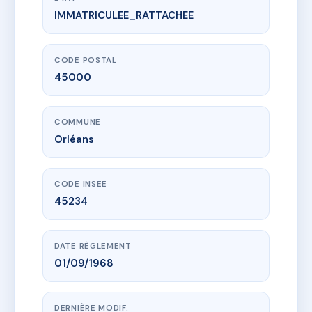
IMMATRICULEE_RATTACHEE
www.vme.plus/AC6785166
1 RUE DES MINIMES
1 r des minimes
45000 Orléans
CODE POSTAL
45000
COMMUNE
Orléans
CODE INSEE
45234
DATE RÈGLEMENT
01/09/1968
DERNIÈRE MODIF.