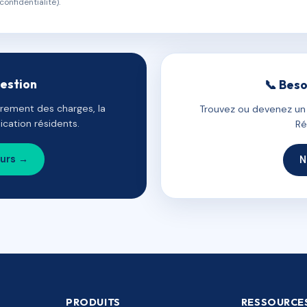
confidentialité).
gestion
📞 Beso
uvrement des charges, la
Trouvez ou devenez un c
cation résidents.
Ré
ours →
N
PRODUITS
RESSOURCE