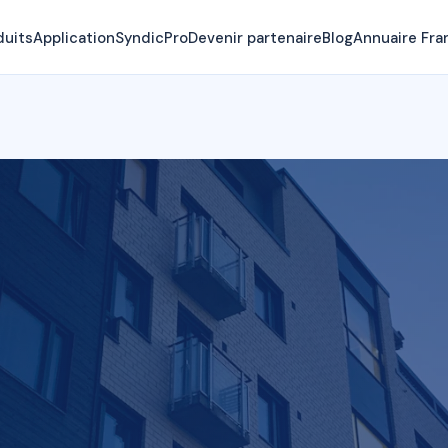
duits
Application
SyndicPro
Devenir partenaire
Blog
Annuaire Fra