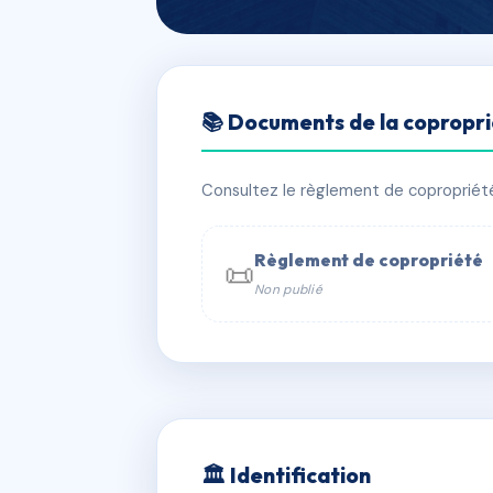
🇫🇷 RFRAC6793574
📚 Documents de la copropr
24 RUE FALGU
📍 24 r falguiere 75015 Paris
Consultez le règlement de copropriété, 
✓ Immatriculée
🏠 37 lots
🏗 3 
Règlement de copropriété
📜
Non publié
📞 Contacter Syndic Digital

Coproprié
229 
N°
w
🏛 Identification