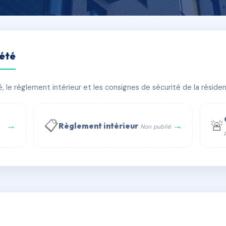
iété
IERE
le règlement intérieur et les consignes de sécurité de la résidenc
bâtiment(s)
📋
🚨
→
→
Règlement intérieur
Non publié
 WhatsApp
✉ Email
té
rue Saint-Honoré, 75001 Paris - Tél. : +33 6 51 11 56 90 - 
AC6793574
🇫🇷
ww.syndic.digital - E-mail : syndic.digital@gmail.c