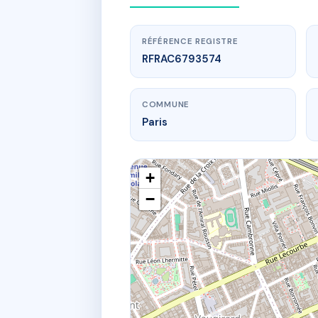
RÉFÉRENCE REGISTRE
RFRAC6793574
COMMUNE
Paris
+
−
www.
2
24 r