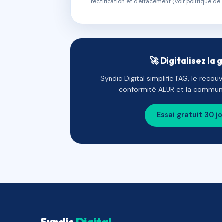
rectification et d'effacement (voir politique de 
🚀 Digitalisez la 
Syndic Digital simplifie l'AG, le reco
conformité ALUR et la communi
Essai gratuit 30 j
Syndic
Digital