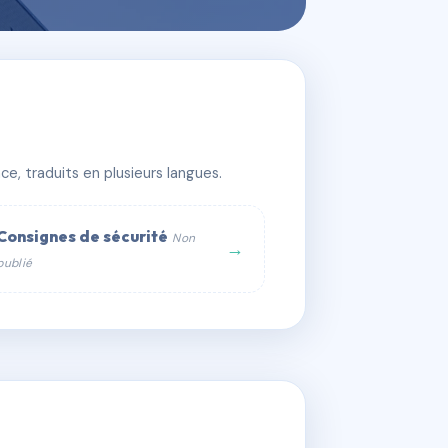
e, traduits en plusieurs langues.
Consignes de sécurité
Non
→
publié
web :
om