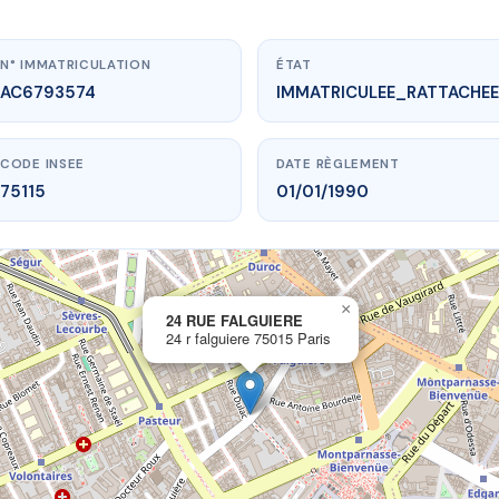
N° IMMATRICULATION
ÉTAT
AC6793574
IMMATRICULEE_RATTACHEE
CODE INSEE
DATE RÈGLEMENT
75115
01/01/1990
×
vme.plus/AC6793574
24 RUE FALGUIERE
24 r falguiere 75015 Paris
4 RUE FALGUIERE
 falguiere
75015 Paris