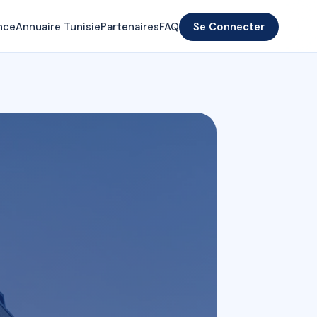
nce
Annuaire Tunisie
Partenaires
FAQ
Se Connecter