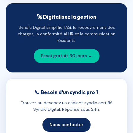
🚀 Digitalisez la gestion
Syndic Digital simplifie l'AG, le recouvrement des
charges, la conformité ALUR et la communication
résidents.
Essai gratuit 30 jours →
📞 Besoin d'un syndic pro ?
Trouvez ou devenez un cabinet syndic certifié
Syndic Digital. Réponse sous 24h.
Nous contacter