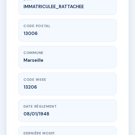
IMMATRICULEE_RATTACHEE
www.vme.plus/AC6793731
3 RUE SAINT MICHEL
3 r saint-michel
13006 Marseille
CODE POSTAL
13006
COMMUNE
Marseille
CODE INSEE
13206
DATE RÈGLEMENT
08/01/1948
DERNIÈRE MODIF.