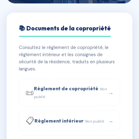
🇫🇷 RFRAC6793731
3 RUE SAINT MICHEL
📚 Documents de la copropriété
📍 3 r saint-michel 13006 Marseille
Consultez le règlement de copropriété, le
✓ Immatriculée
🏠 5 lots
🏗 1 bâtiment(s)
règlement intérieur et les consignes de
sécurité de la résidence, traduits en plusieurs
langues.
📞 Contacter Syndic Digital
💬 WhatsApp
✉ Email
Règlement de copropriété
Non
📜
→
publié
📋
→
Règlement intérieur
Non publié