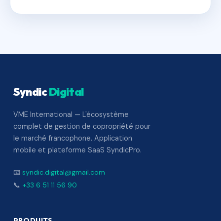
Syndic
Digital
VME International — L'écosystème
complet de gestion de copropriété pour
le marché francophone. Application
mobile et plateforme SaaS SyndicPro.
📧
syndic.digital@gmail.com
📞
+33 6 51 11 56 90
PRODUITS