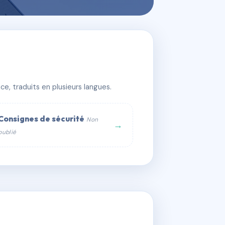
e, traduits en plusieurs langues.
Consignes de sécurité
Non
→
publié
web :
om