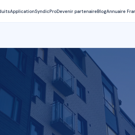
duits
Application
SyndicPro
Devenir partenaire
Blog
Annuaire Fra