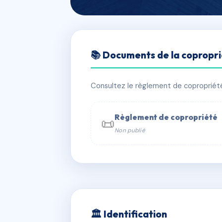
🇫🇷 RFRAC6795553
📚 Documents de la copropr
150 bis rue Le
📍 150B r legendre 75017 Paris
Consultez le règlement de copropriété, 
✓ Immatriculée
🏠 45 lots
🏗 2 
Règlement de copropriété
📜
Non publié
📞 Contacter Syndic Digital

Coproprié
229 
N°
w
🏛 Identification