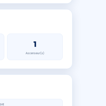
1
Ascenseur(s)
GIE