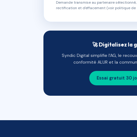
Demande transmise au partenaire sélectionné, s
rectification et d'effacement (voir politique de 
🚀 Digitalisez la 
Syndic Digital simplifie l'AG, le reco
conformité ALUR et la communi
Essai gratuit 30 j