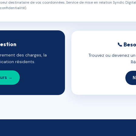
eul destinataire de vos coordonnées. Service de mise en relation Syndic Digital
confidentialité).
gestion
📞 Beso
uvrement des charges, la
Trouvez ou devenez un c
cation résidents.
Ré
ours →
N