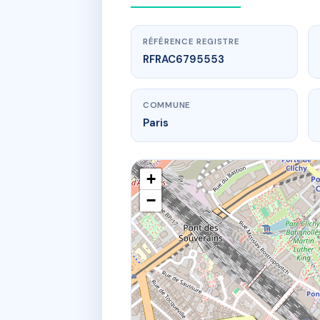
RÉFÉRENCE REGISTRE
RFRAC6795553
COMMUNE
Paris
+
−
www.
15
150B