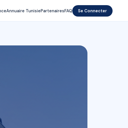
nce
Annuaire Tunisie
Partenaires
FAQ
Se Connecter