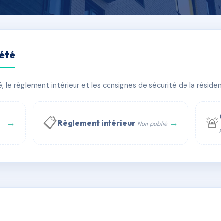
iété
gendre
le règlement intérieur et les consignes de sécurité de la résidenc
bâtiment(s)
📋
🚨
→
→
Règlement intérieur
Non publié
 WhatsApp
✉ Email
té
rue Saint-Honoré, 75001 Paris - Tél. : +33 6 51 11 56 90 - 
AC6795553
🇫🇷
ww.syndic.digital - E-mail : syndic.digital@gmail.c