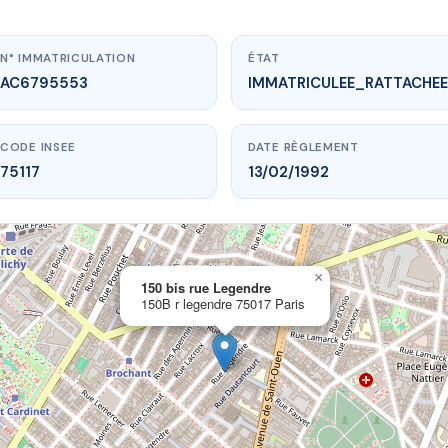
N° IMMATRICULATION
ÉTAT
AC6795553
IMMATRICULEE_RATTACHEE
CODE INSEE
DATE RÈGLEMENT
75117
13/02/1992
×
vme.plus/AC6795553
150 bis rue Legendre
150B r legendre 75017 Paris
0 bis rue Legendre
 r legendre
75017 Paris