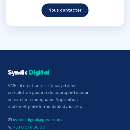
Nous contacter
Syndic
Digital
VME International — L'écosystème
complet de gestion de copropriété pour
le marché francophone. Application
mobile et plateforme SaaS SyndicPro.
📧
syndic.digital@gmail.com
📞
+33 6 51 11 56 90