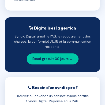
confidentialité).
🚀 Digitalisez la gestion
Syndic Digital simplifie l'AG, le recouvrement des
charges, la conformité ALUR et la communication
résidents.
Essai gratuit 30 jours →
📞 Besoin d'un syndic pro ?
Trouvez ou devenez un cabinet syndic certifié
Syndic Digital. Réponse sous 24h.