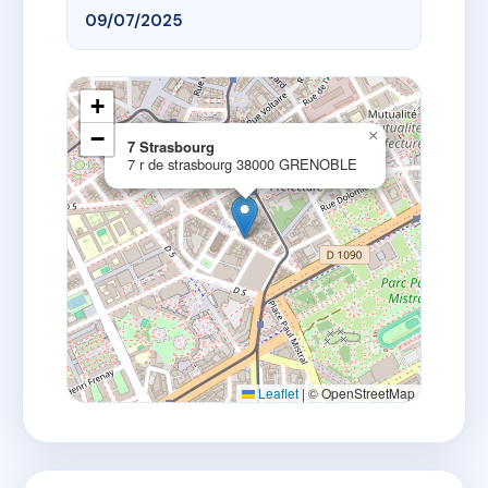
09/07/2025
+
−
×
7 Strasbourg
7 r de strasbourg 38000 GRENOBLE
Leaflet
|
© OpenStreetMap