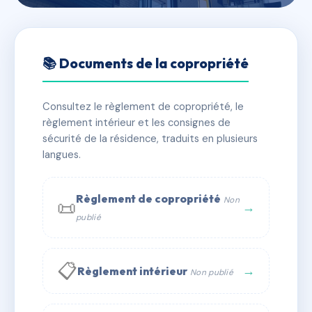
🇫🇷 RFRAC6805469
7 Strasbourg
📚 Documents de la copropriété
📍 7 r de strasbourg 38000 GRENOBLE
Consultez le règlement de copropriété, le
✓ Immatriculée
🏠 44 lots
🏗 2 bâtiment(s)
règlement intérieur et les consignes de
sécurité de la résidence, traduits en plusieurs
langues.
📞 Contacter Syndic Digital
💬 WhatsApp
✉ Email
Règlement de copropriété
Non
📜
→
publié
📋
→
Règlement intérieur
Non publié