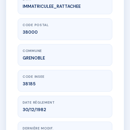
IMMATRICULEE_RATTACHEE
www.vme.plus/AC6805469
7 Strasbourg
7 r de strasbourg
38000 GRENOBLE
CODE POSTAL
38000
COMMUNE
GRENOBLE
CODE INSEE
38185
DATE RÈGLEMENT
30/12/1982
DERNIÈRE MODIF.