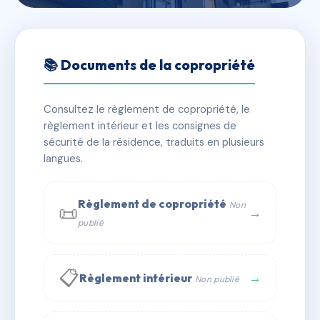
🇫🇷 RFRAC6822035
RUE DE THARON 2 ET 4
📚 Documents de la copropriété
📍 2 r de tharon 44100 Nantes
Consultez le règlement de copropriété, le
✓ Immatriculée
🏠 45 lots
🏗 2 bâtiment(s)
règlement intérieur et les consignes de
sécurité de la résidence, traduits en plusieurs
langues.
📞 Contacter Syndic Digital
💬 WhatsApp
✉ Email
Règlement de copropriété
Non
📜
→
publié
📋
→
Règlement intérieur
Non publié