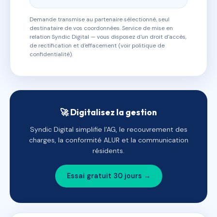
Demande transmise au partenaire sélectionné, seul
destinataire de vos coordonnées. Service de mise en
relation Syndic Digital — vous disposez d'un droit d'accès,
de rectification et d'effacement (voir politique de
confidentialité).
🚀 Digitalisez la gestion
Syndic Digital simplifie l'AG, le recouvrement des
charges, la conformité ALUR et la communication
résidents.
Essai gratuit 30 jours →