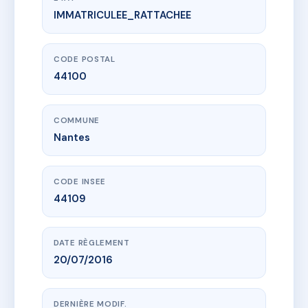
IMMATRICULEE_RATTACHEE
www.vme.plus/AC6822035
RUE DE THARON 2 ET 4
2 r de tharon
44100 Nantes
CODE POSTAL
44100
COMMUNE
Nantes
CODE INSEE
44109
DATE RÈGLEMENT
20/07/2016
DERNIÈRE MODIF.