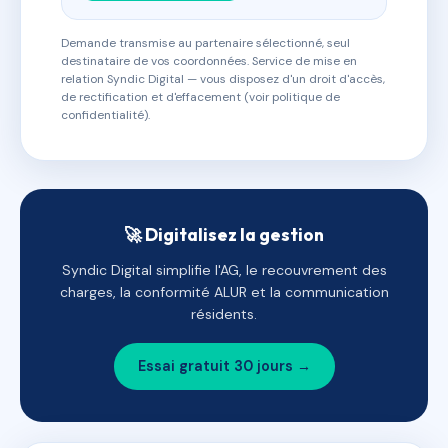
Demande transmise au partenaire sélectionné, seul
destinataire de vos coordonnées. Service de mise en
relation Syndic Digital — vous disposez d'un droit d'accès,
de rectification et d'effacement (voir politique de
confidentialité).
🚀 Digitalisez la gestion
Syndic Digital simplifie l'AG, le recouvrement des
charges, la conformité ALUR et la communication
résidents.
Essai gratuit 30 jours →