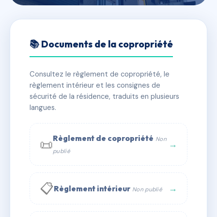
🇫🇷 RFRAC6823850
8 RUE MADELEINE MICHELIS
📚 Documents de la copropriété
📍 8 r madeleine michelis 92200 Neuilly-sur-Seine
Consultez le règlement de copropriété, le
✓ Immatriculée
🏠 24 lots
🏗 2 bâtiment(s)
règlement intérieur et les consignes de
sécurité de la résidence, traduits en plusieurs
langues.
📞 Contacter Syndic Digital
💬 WhatsApp
✉ Email
Règlement de copropriété
Non
📜
→
publié
📋
→
Règlement intérieur
Non publié