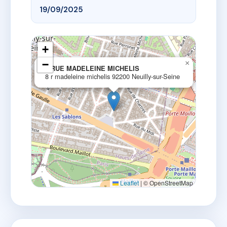
19/09/2025
+
−
×
8 RUE MADELEINE MICHELIS
8 r madeleine michelis 92200 Neuilly-sur-Seine
Leaflet
|
© OpenStreetMap