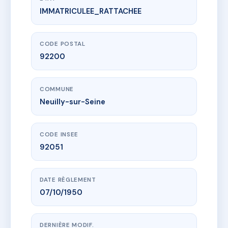
IMMATRICULEE_RATTACHEE
www.vme.plus/AC6823850
8 RUE MADELEINE MICHELIS
8 r madeleine michelis
92200 Neuilly-sur-Seine
CODE POSTAL
92200
COMMUNE
Neuilly-sur-Seine
CODE INSEE
92051
DATE RÈGLEMENT
07/10/1950
DERNIÈRE MODIF.