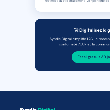
rectification et d'effacement (voir politique de 
🚀 Digitalisez la 
Syndic Digital simplifie l'AG, le reco
conformité ALUR et la communi
Essai gratuit 30 j
Syndic
Digital