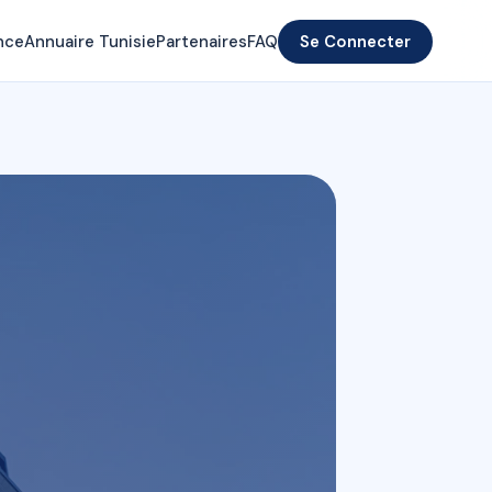
nce
Annuaire Tunisie
Partenaires
FAQ
Se Connecter