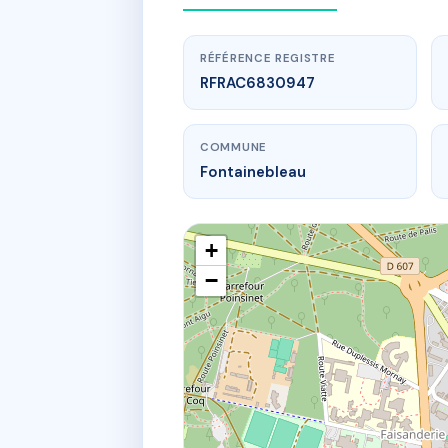
RÉFÉRENCE REGISTRE
RFRAC6830947
COMMUNE
Fontainebleau
+
−
www.
SD
81 r saint