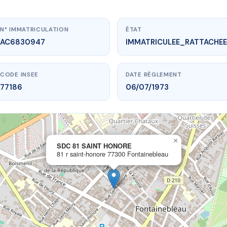
N° IMMATRICULATION
ÉTAT
AC6830947
IMMATRICULEE_RATTACHEE
CODE INSEE
DATE RÈGLEMENT
77186
06/07/1973
×
vme.plus/AC6830947
SDC 81 SAINT HONORE
81 r saint-honore 77300 Fontainebleau
C 81 SAINT HONORE
-honore
77300 Fontainebleau