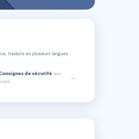
e, traduits en plusieurs langues.
Consignes de sécurité
Non
→
publié
web :
om