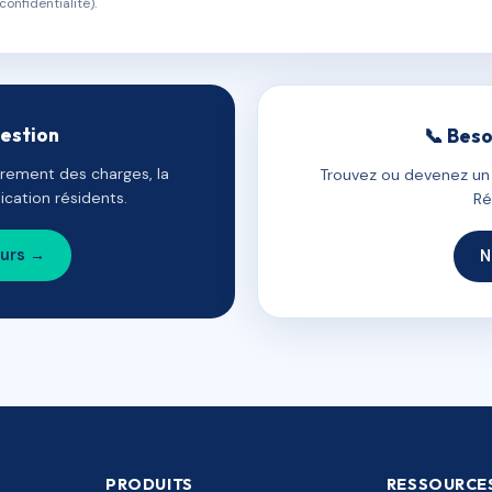
confidentialité).
gestion
📞 Beso
uvrement des charges, la
Trouvez ou devenez un c
cation résidents.
Ré
ours →
N
PRODUITS
RESSOURCE