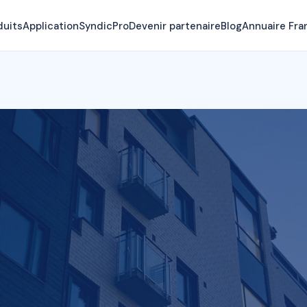
duits
Application
SyndicPro
Devenir partenaire
Blog
Annuaire Fra