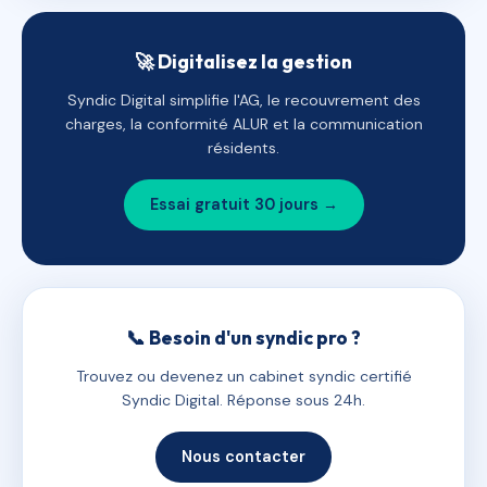
🚀 Digitalisez la gestion
Syndic Digital simplifie l'AG, le recouvrement des
charges, la conformité ALUR et la communication
résidents.
Essai gratuit 30 jours →
📞 Besoin d'un syndic pro ?
Trouvez ou devenez un cabinet syndic certifié
Syndic Digital. Réponse sous 24h.
Nous contacter