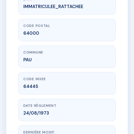
IMMATRICULEE_RATTACHEE
www.vme.plus/AC6832356
SDC COURS CAMOU
36 crs camou
64000 PAU
CODE POSTAL
64000
COMMUNE
PAU
CODE INSEE
64445
DATE RÈGLEMENT
24/08/1973
DERNIÈRE MODIF.