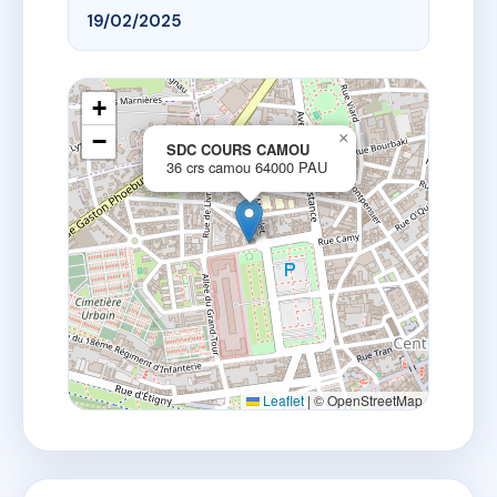
19/02/2025
+
−
×
SDC COURS CAMOU
36 crs camou 64000 PAU
Leaflet
|
© OpenStreetMap