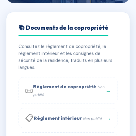
🇫🇷 RFRAC6832356
SDC COURS CAMOU
📚 Documents de la copropriété
📍 36 crs camou 64000 PAU
Consultez le règlement de copropriété, le
✓ Immatriculée
🏠 10 lots
🏗 1 bâtiment(s)
règlement intérieur et les consignes de
sécurité de la résidence, traduits en plusieurs
langues.
📞 Contacter Syndic Digital
💬 WhatsApp
✉ Email
Règlement de copropriété
Non
📜
→
publié
📋
→
Règlement intérieur
Non publié