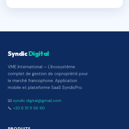
Syndic
Digital
VME International — L'écosystème
complet de gestion de copropriété pour
le marché francophone. Application
mobile et plateforme SaaS SyndicPro.
📧
syndic.digital@gmail.com
📞
+33 6 51 11 56 90
PRODUITS