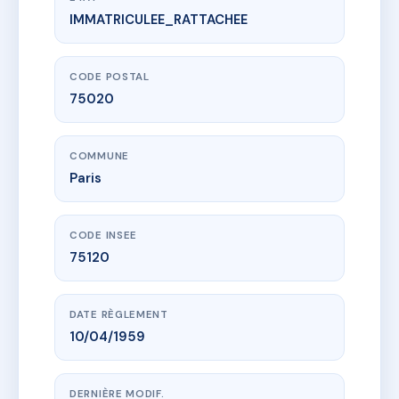
IMMATRICULEE_RATTACHEE
www.vme.plus/AC6833347
33 RUE DU RETRAIT
33 r du retrait
75020 Paris
CODE POSTAL
75020
COMMUNE
Paris
CODE INSEE
75120
DATE RÈGLEMENT
10/04/1959
DERNIÈRE MODIF.