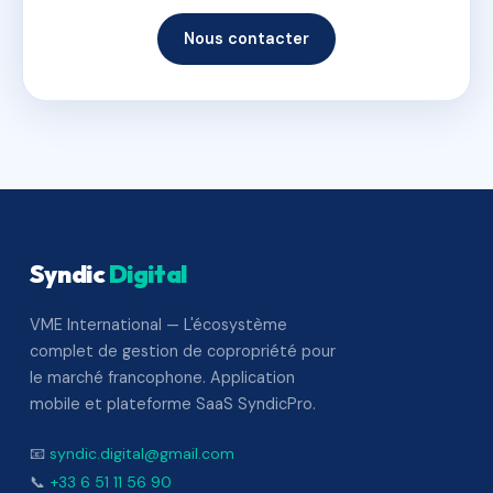
Nous contacter
Syndic
Digital
VME International — L'écosystème
complet de gestion de copropriété pour
le marché francophone. Application
mobile et plateforme SaaS SyndicPro.
📧
syndic.digital@gmail.com
📞
+33 6 51 11 56 90