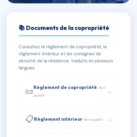
🇫🇷 RFRAC6833347
33 RUE DU RETRAIT
📚 Documents de la copropriété
📍 33 r du retrait 75020 Paris
Consultez le règlement de copropriété, le
✓ Immatriculée
🏠 35 lots
🏗 2 bâtiment(s)
règlement intérieur et les consignes de
sécurité de la résidence, traduits en plusieurs
langues.
📞 Contacter Syndic Digital
💬 WhatsApp
✉ Email
Règlement de copropriété
Non
📜
→
publié
📋
→
Règlement intérieur
Non publié