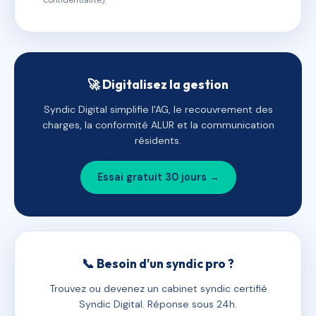
confidentialité).
🚀 Digitalisez la gestion
Syndic Digital simplifie l'AG, le recouvrement des
charges, la conformité ALUR et la communication
résidents.
Essai gratuit 30 jours →
📞 Besoin d'un syndic pro ?
Trouvez ou devenez un cabinet syndic certifié
Syndic Digital. Réponse sous 24h.