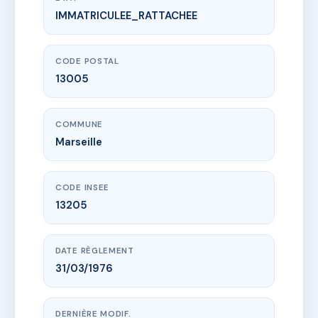
IMMATRICULEE_RATTACHEE
www.vme.plus/AC6834170
177 A RUE ABBE DE L'EPEE
177 r abbe de l'epee
13005 Marseille
CODE POSTAL
13005
COMMUNE
Marseille
CODE INSEE
13205
DATE RÈGLEMENT
31/03/1976
DERNIÈRE MODIF.