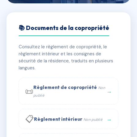
🇫🇷 RFRAC6834170
177 A RUE ABBE DE L'EPEE
📚 Documents de la copropriété
📍 177 r abbe de l'epee 13005 Marseille
Consultez le règlement de copropriété, le
✓ Immatriculée
🏠 20 lots
🏗 1 bâtiment(s)
règlement intérieur et les consignes de
sécurité de la résidence, traduits en plusieurs
langues.
📞 Contacter Syndic Digital
💬 WhatsApp
✉ Email
Règlement de copropriété
Non
📜
→
publié
📋
→
Règlement intérieur
Non publié