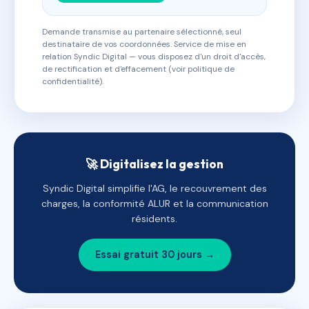
Demande transmise au partenaire sélectionné, seul
destinataire de vos coordonnées. Service de mise en
relation Syndic Digital — vous disposez d'un droit d'accès,
de rectification et d'effacement (voir politique de
confidentialité).
🚀 Digitalisez la gestion
Syndic Digital simplifie l'AG, le recouvrement des
charges, la conformité ALUR et la communication
résidents.
Essai gratuit 30 jours →