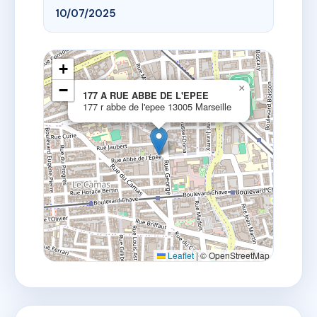
10/07/2025
+
−
×
177 A RUE ABBE DE L'EPEE
177 r abbe de l'epee 13005 Marseille
Leaflet
|
© OpenStreetMap