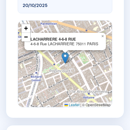
20/10/2025
+
−
×
LACHARRIERE 4-6-8 RUE
4-6-8 Rue LACHARRIERE 75011 PARIS
Leaflet
|
© OpenStreetMap