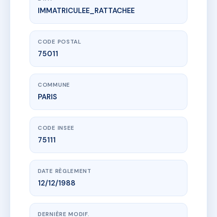
IMMATRICULEE_RATTACHEE
www.vme.plus/AC6842587
LACHARRIERE 4-6-8 RUE
8 Rue Lacharrière
75011 PARIS
CODE POSTAL
75011
COMMUNE
PARIS
CODE INSEE
75111
DATE RÈGLEMENT
12/12/1988
DERNIÈRE MODIF.