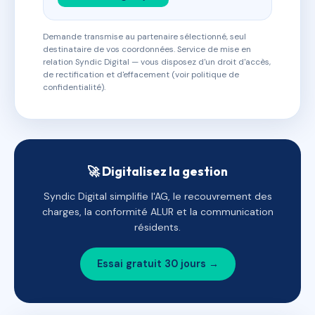
Demande transmise au partenaire sélectionné, seul
destinataire de vos coordonnées. Service de mise en
relation Syndic Digital — vous disposez d'un droit d'accès,
de rectification et d'effacement (voir politique de
confidentialité).
🚀 Digitalisez la gestion
Syndic Digital simplifie l'AG, le recouvrement des
charges, la conformité ALUR et la communication
résidents.
Essai gratuit 30 jours →