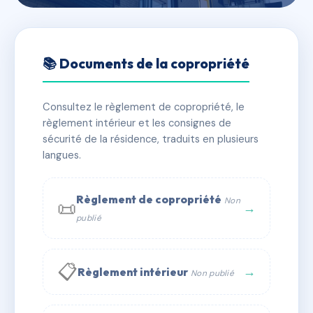
🇫🇷 RFRAC6842587
LACHARRIERE 4-6-8 RUE
📚 Documents de la copropriété
📍 4-6-8 Rue LACHARRIERE 75011 PARIS
Consultez le règlement de copropriété, le
✓ Immatriculée
🏠 111 lots
🏗 1 bâtiment(s)
règlement intérieur et les consignes de
sécurité de la résidence, traduits en plusieurs
langues.
📞 Contacter Syndic Digital
💬 WhatsApp
✉ Email
Règlement de copropriété
Non
📜
→
publié
📋
→
Règlement intérieur
Non publié