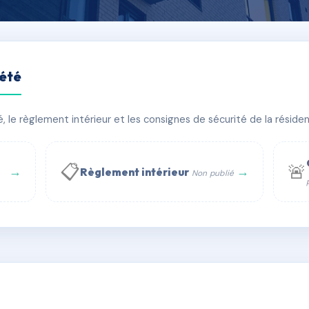
iété
171AV.)
le règlement intérieur et les consignes de sécurité de la résidenc
timent(s)
📋
🚨
→
→
Règlement intérieur
Non publié
 WhatsApp
✉ Email
té
rue Saint-Honoré, 75001 Paris - Tél. : +33 6 51 11 56 90 - 
AC6842827
🇫🇷
ww.syndic.digital - E-mail : syndic.digital@gmail.c