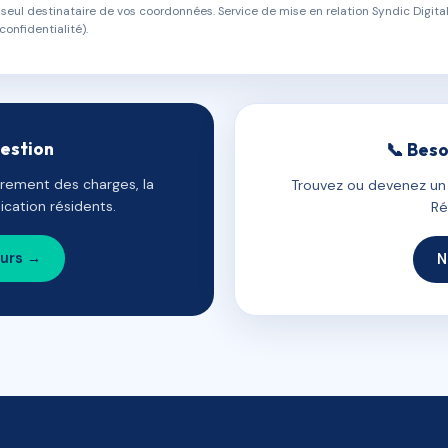
eul destinataire de vos coordonnées. Service de mise en relation Syndic Digital
confidentialité).
gestion
📞 Beso
uvrement des charges, la
Trouvez ou devenez un c
cation résidents.
Ré
ours →
N