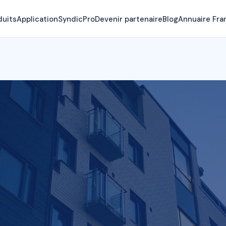
duits
Application
SyndicPro
Devenir partenaire
Blog
Annuaire Fra