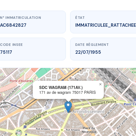
N° IMMATRICULATION
ÉTAT
AC6842827
IMMATRICULEE_RATTACHEE
CODE INSEE
DATE RÈGLEMENT
75117
22/07/1955
×
vme.plus/AC6842827
SDC WAGRAM (171AV.)
171 av de wagram 75017 PARIS
 WAGRAM (171AV.)
v de wagram
75017 PARIS