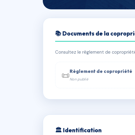
🇫🇷 RFRAC6842827
📚 Documents de la copropr
SDC WAGRAM (
📍 171 av de wagram 75017 PARIS
Consultez le règlement de copropriété, 
✓ Immatriculée
🏠 9 lots
🏗 1 bâ
Règlement de copropriété
📜
Non publié
📞 Contacter Syndic Digital

Coproprié
229 
N°
w
🏛 Identification