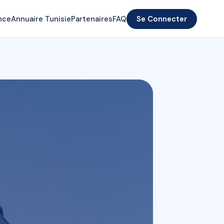
nce
Annuaire Tunisie
Partenaires
FAQ
Se Connecter