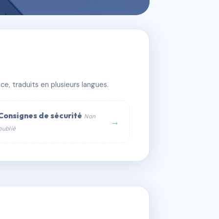
e, traduits en plusieurs langues.
Consignes de sécurité
Non
→
publié
web :
om