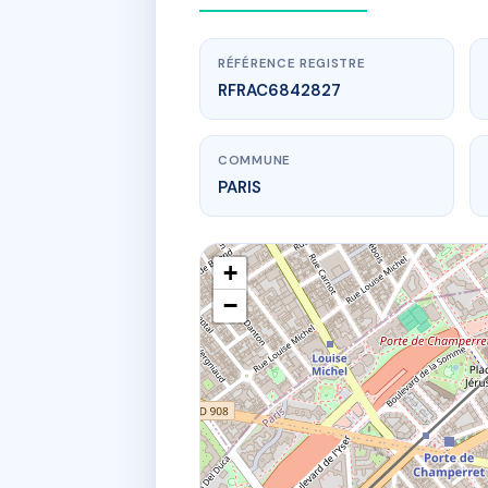
RÉFÉRENCE REGISTRE
RFRAC6842827
COMMUNE
PARIS
+
−
www.
SDC
171 a