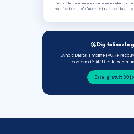
Demande transmise au partenaire sélectionné, s
rectification et d'effacement (voir politique de 
🚀 Digitalisez la 
Syndic Digital simplifie l'AG, le reco
conformité ALUR et la communi
Essai gratuit 30 j