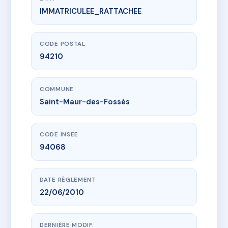
IMMATRICULEE_RATTACHEE
www.vme.plus/AC6846216
SDC VILLA ALEXANDRA
30 av du bac
94210 Saint-Maur-des-Fossés
CODE POSTAL
94210
COMMUNE
Saint-Maur-des-Fossés
CODE INSEE
94068
DATE RÈGLEMENT
22/06/2010
DERNIÈRE MODIF.