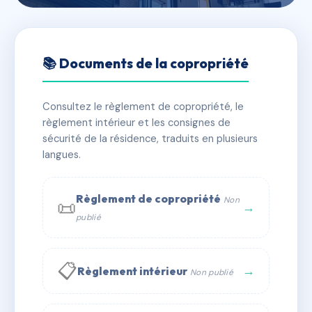
🇫🇷 RFRAC6846216
SDC VILLA ALEXANDRA
📚 Documents de la copropriété
📍 30 av du bac 94210 Saint-Maur-des-Fossés
Consultez le règlement de copropriété, le
✓ Immatriculée
🏠 77 lots
🏗 1 bâtiment(s)
règlement intérieur et les consignes de
sécurité de la résidence, traduits en plusieurs
langues.
📞 Contacter Syndic Digital
💬 WhatsApp
✉ Email
Règlement de copropriété
Non
📜
→
publié
📋
→
Règlement intérieur
Non publié