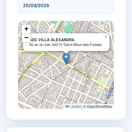
25/03/2025
+
−
×
SDC VILLA ALEXANDRA
30 av du bac 94210 Saint-Maur-des-Fossés
Leaflet
|
© OpenStreetMap