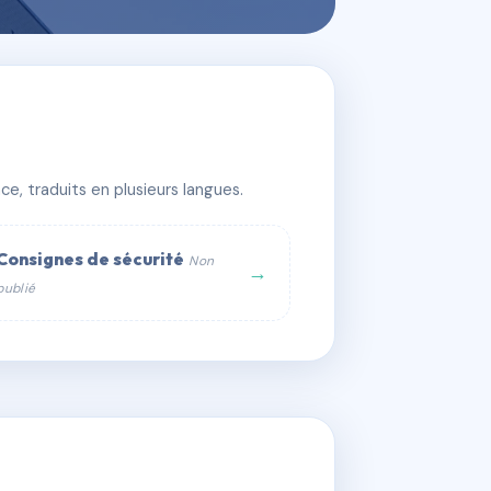
e, traduits en plusieurs langues.
Consignes de sécurité
Non
→
publié
web :
om