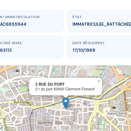
N° IMMATRICULATION
ÉTAT
AC6855944
IMMATRICULEE_RATTACHEE
CODE INSEE
DATE RÈGLEMENT
63113
17/10/1969
×
vme.plus/AC6855944
2 RUE DU PORT
2 r du port 63000 Clermont-Ferrand
2 RUE DU PORT
t
63000 Clermont-Ferrand