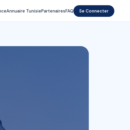
nce
Annuaire Tunisie
Partenaires
FAQ
Se Connecter