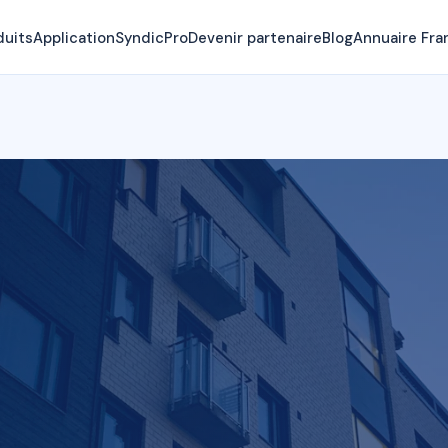
duits
Application
SyndicPro
Devenir partenaire
Blog
Annuaire Fra