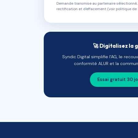
Demande transmise au partenaire sélectionné, s
rectification et d'effacement (voir politique de 
🚀 Digitalisez la 
Syndic Digital simplifie l'AG, le reco
conformité ALUR et la communi
Essai gratuit 30 j