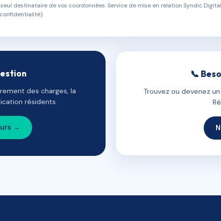
eul destinataire de vos coordonnées. Service de mise en relation Syndic Digital
confidentialité).
gestion
📞 Beso
uvrement des charges, la
Trouvez ou devenez un c
cation résidents.
Ré
ours →
N