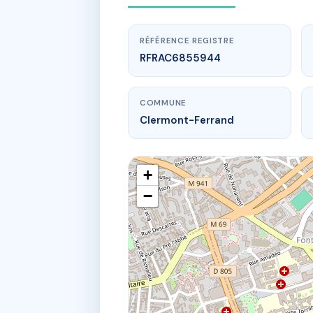
RÉFÉRENCE REGISTRE
RFRAC6855944
COMMUNE
Clermont-Ferrand
+
−
www.
2 r du por