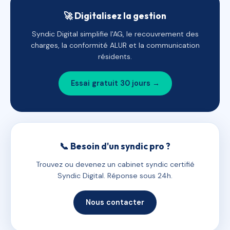
🚀 Digitalisez la gestion
Syndic Digital simplifie l'AG, le recouvrement des
charges, la conformité ALUR et la communication
résidents.
Essai gratuit 30 jours →
📞 Besoin d'un syndic pro ?
Trouvez ou devenez un cabinet syndic certifié
Syndic Digital. Réponse sous 24h.
Nous contacter