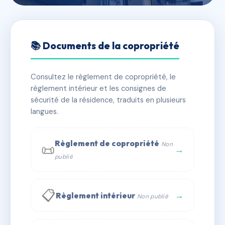
🇫🇷 RFRAC6856363
40 RUE JAUBERT
📚 Documents de la copropriété
📍 40 r jaubert 13005 Marseille
Consultez le règlement de copropriété, le
✓ Immatriculée
🏠 6 lots
🏗 1 bâtiment(s)
règlement intérieur et les consignes de
sécurité de la résidence, traduits en plusieurs
langues.
📞 Contacter Syndic Digital
💬 WhatsApp
✉ Email
Règlement de copropriété
Non
📜
→
publié
📋
→
Règlement intérieur
Non publié