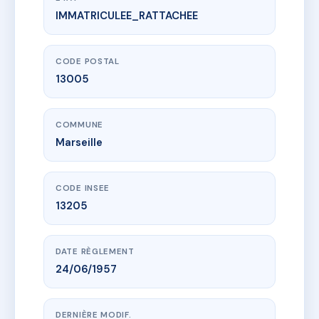
IMMATRICULEE_RATTACHEE
www.vme.plus/AC6856363
40 RUE JAUBERT
40 r jaubert
13005 Marseille
CODE POSTAL
13005
COMMUNE
Marseille
CODE INSEE
13205
DATE RÈGLEMENT
24/06/1957
DERNIÈRE MODIF.