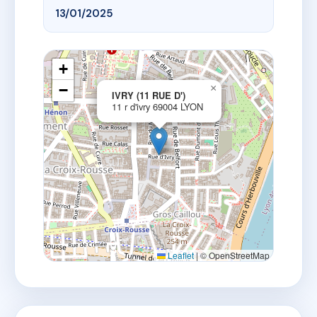
13/01/2025
+
−
×
IVRY (11 RUE D')
11 r d'ivry 69004 LYON
Leaflet
|
© OpenStreetMap