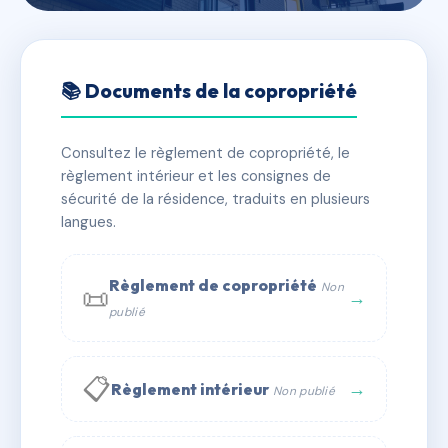
🇫🇷 RFRAC6866263
IVRY (11 RUE D')
📚 Documents de la copropriété
📍 11 r d'ivry 69004 LYON
Consultez le règlement de copropriété, le
✓ Immatriculée
🏠 38 lots
🏗 1 bâtiment(s)
règlement intérieur et les consignes de
sécurité de la résidence, traduits en plusieurs
langues.
📞 Contacter Syndic Digital
💬 WhatsApp
✉ Email
Règlement de copropriété
Non
📜
→
publié
📋
→
Règlement intérieur
Non publié