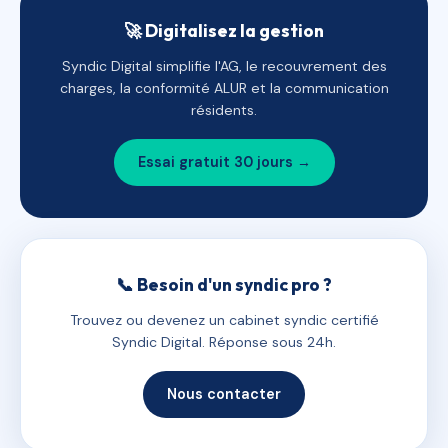
🚀 Digitalisez la gestion
Syndic Digital simplifie l'AG, le recouvrement des
charges, la conformité ALUR et la communication
résidents.
Essai gratuit 30 jours →
📞 Besoin d'un syndic pro ?
Trouvez ou devenez un cabinet syndic certifié
Syndic Digital. Réponse sous 24h.
Nous contacter