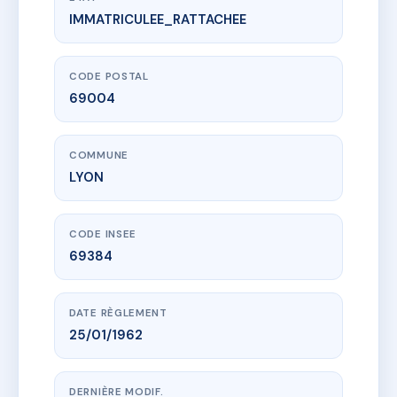
IMMATRICULEE_RATTACHEE
www.vme.plus/AC6866263
IVRY (11 RUE D')
11 r d'ivry
69004 LYON
CODE POSTAL
69004
COMMUNE
LYON
CODE INSEE
69384
DATE RÈGLEMENT
25/01/1962
DERNIÈRE MODIF.