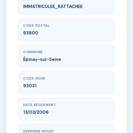
IMMATRICULEE_RATTACHEE
www.vme.plus/AC7220668
RESIDENCE HAMEAU DES TILLEULS
17A r de saint-gratien
93800 Épinay-sur-Seine
CODE POSTAL
93800
COMMUNE
Épinay-sur-Seine
CODE INSEE
93031
DATE RÈGLEMENT
13/03/2006
DERNIÈRE MODIF.