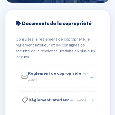
🇫🇷 RFRAC7220668
RESIDENCE HAMEAU DES
📚 Documents de la copropriété
TILLEULS
Consultez le règlement de copropriété, le
📍 17A r de saint-gratien 93800 Épinay-sur-Seine
règlement intérieur et les consignes de
✓ Immatriculée
🏠 192 lots
🏗 3 bâtiment(s)
sécurité de la résidence, traduits en plusieurs
langues.
📞 Contacter Syndic Digital
💬 WhatsApp
Règlement de copropriété
Non
📜
✉ Email
→
publié
📋
→
Règlement intérieur
Non publié