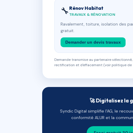
Rénov Habitat
🔧
TRAVAUX & RÉNOVATION
Ravalement, toiture, isolation des p
gratuit.
Demander un devis travaux
Demande transmise au partenaire sélectionné, s
rectification et d'effacement (voir politique de 
🚀 Digitalisez la 
Syndic Digital simplifie l'AG, le reco
conformité ALUR et la communi