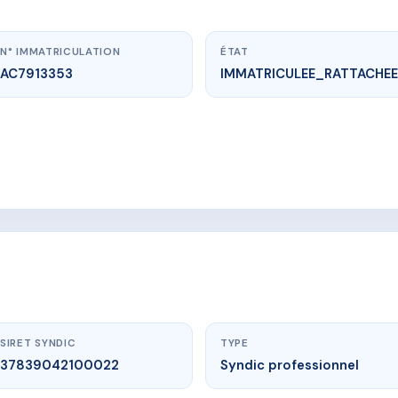
N° IMMATRICULATION
ÉTAT
AC7913353
IMMATRICULEE_RATTACHEE
ww.vme.plus/AC7913353
DU GENERAL LECLERC 76200 DIEPPE
U GENERAL LELCLERC 76200 DIEPPE
SIRET SYNDIC
TYPE
37839042100022
Syndic professionnel