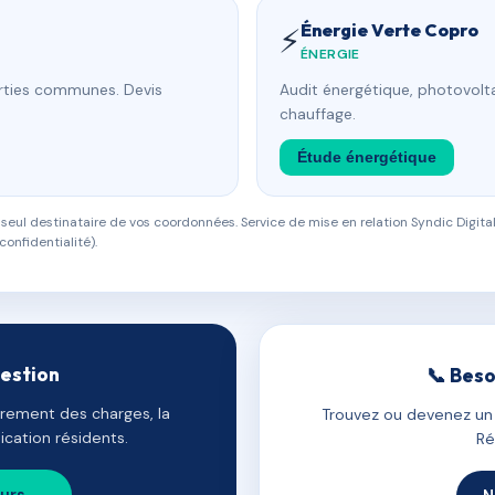
Énergie Verte Copro
⚡
ÉNERGIE
arties communes. Devis
Audit énergétique, photovolta
chauffage.
Étude énergétique
eul destinataire de vos coordonnées. Service de mise en relation Syndic Digital
confidentialité).
gestion
📞 Beso
uvrement des charges, la
Trouvez ou devenez un c
cation résidents.
Ré