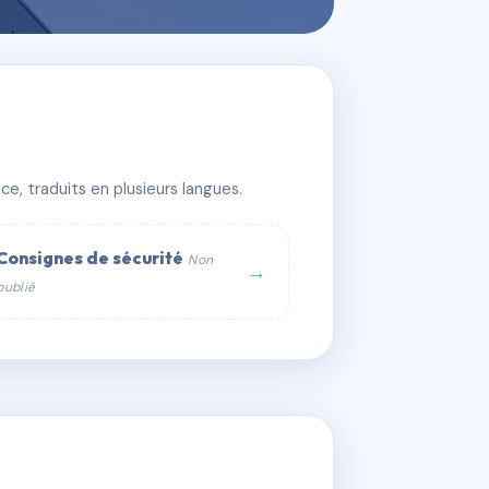
DIEPPE
e, traduits en plusieurs langues.
Consignes de sécurité
Non
→
publié
web :
om