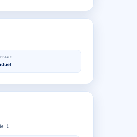
FFAGE
viduel
ie…).