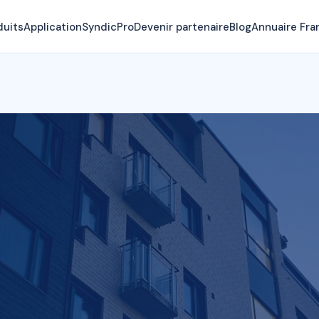
duits
Application
SyndicPro
Devenir partenaire
Blog
Annuaire Fra