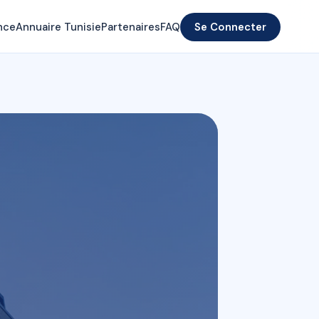
nce
Annuaire Tunisie
Partenaires
FAQ
Se Connecter