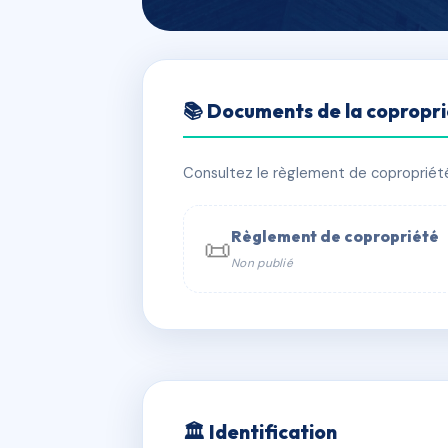
🇫🇷 RFRAC7913353
📚 Documents de la copropr
6 AVENUE DU 
📍 6 AVENUE DU GENERAL LELCLERC
Consultez le règlement de copropriété, 
✓ Immatriculée
🏠 7 lots
🏗 1 bâ
Règlement de copropriété
📜
Non publié
📞 Contacter Syndic Digital

Coproprié
229 
N°
w
🏛 Identification