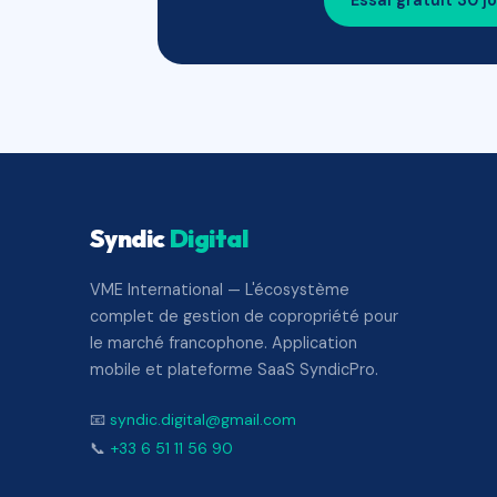
Essai gratuit 30 j
Syndic
Digital
VME International — L'écosystème
complet de gestion de copropriété pour
le marché francophone. Application
mobile et plateforme SaaS SyndicPro.
📧
syndic.digital@gmail.com
📞
+33 6 51 11 56 90