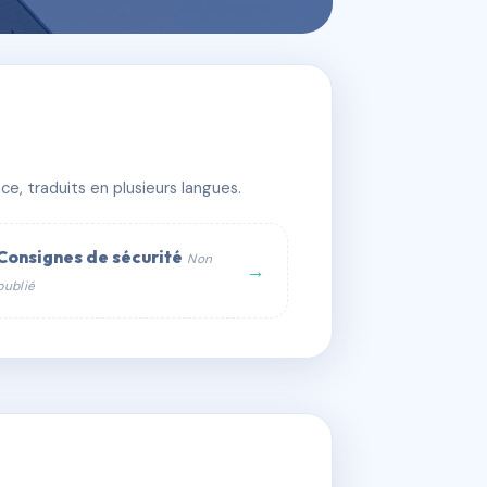
e, traduits en plusieurs langues.
Consignes de sécurité
Non
→
publié
web :
om