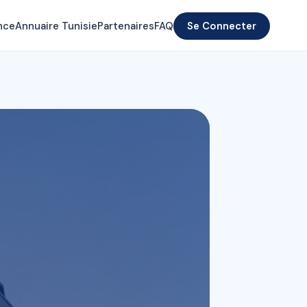
nce
Annuaire Tunisie
Partenaires
FAQ
Se Connecter