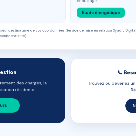
chauffage.
Étude énergétique
eul destinataire de vos coordonnées. Service de mise en relation Syndic Digital
confidentialité).
gestion
📞 Beso
uvrement des charges, la
Trouvez ou devenez un c
cation résidents.
Ré
ours →
N