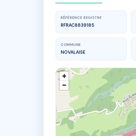
RÉFÉRENCE REGISTRE
RFRAC8839185
COMMUNE
NOVALAISE
+
−
www.
L
775 rte d