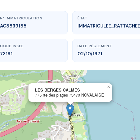
N° IMMATRICULATION
ÉTAT
AC8839185
IMMATRICULEE_RATTACHEE
CODE INSEE
DATE RÈGLEMENT
73191
02/10/1971
×
vme.plus/AC8839185
LES BERGES CALMES
775 rte des plages 73470 NOVALAISE
ES BERGES CALMES
es plages
73470 NOVALAISE