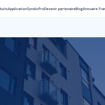
duits
Application
SyndicPro
Devenir partenaire
Blog
Annuaire Fra