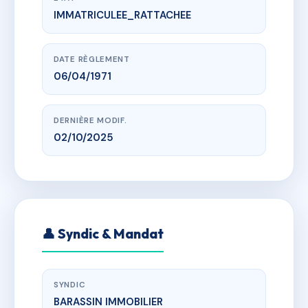
IMMATRICULEE_RATTACHEE
www.vme.plus/AD0277632
LA HAULE
r eugene fontaine, 50230 Agon-Coutainville
DATE RÈGLEMENT
06/04/1971
DERNIÈRE MODIF.
02/10/2025
👤 Syndic & Mandat
SYNDIC
BARASSIN IMMOBILIER