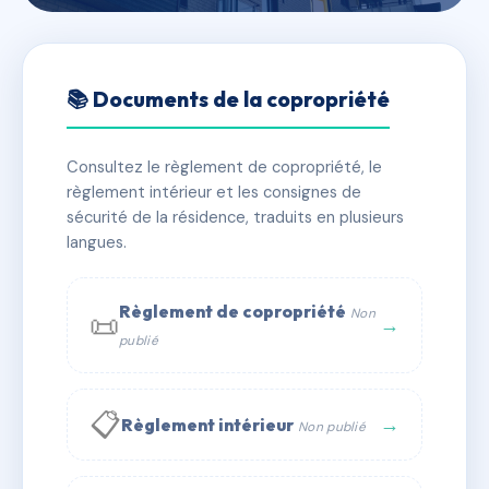
🇫🇷 RFRAD0277632
LA HAULE
📚 Documents de la copropriété
📍 r eugene fontaine, 50230 Agon-Coutainville
Consultez le règlement de copropriété, le
✓ Immatriculée
🏠 9 lots
🏗 1 bâtiment(s)
règlement intérieur et les consignes de
sécurité de la résidence, traduits en plusieurs
langues.
📞 Contacter Syndic Digital
💬 WhatsApp
✉ Email
Règlement de copropriété
Non
📜
→
publié
📋
→
Règlement intérieur
Non publié