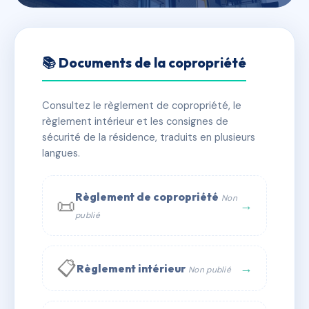
🇫🇷 RFRAD0845339
le bois joli
📚 Documents de la copropriété
📍 139 rue des gravelles
Consultez le règlement de copropriété, le
✓ Immatriculée
🏠 37 lots
🏗 1 bâtiment(s)
règlement intérieur et les consignes de
sécurité de la résidence, traduits en plusieurs
langues.
📞 Contacter Syndic Digital
💬 WhatsApp
✉ Email
Règlement de copropriété
Non
📜
→
publié
📋
→
Règlement intérieur
Non publié