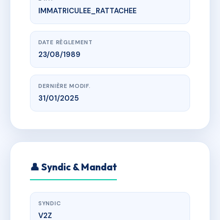
IMMATRICULEE_RATTACHEE
www.vme.plus/AD0845339
le bois joli
139 rue des gravelles
DATE RÈGLEMENT
23/08/1989
DERNIÈRE MODIF.
31/01/2025
👤 Syndic & Mandat
SYNDIC
V2Z