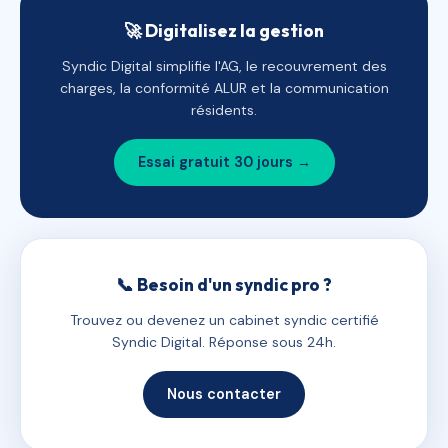
🚀 Digitalisez la gestion
Syndic Digital simplifie l'AG, le recouvrement des
charges, la conformité ALUR et la communication
résidents.
Essai gratuit 30 jours →
📞 Besoin d'un syndic pro ?
Trouvez ou devenez un cabinet syndic certifié
Syndic Digital. Réponse sous 24h.
Nous contacter