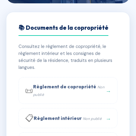
🇫🇷 RFRAD1017821
65 grande rue de la
📚 Documents de la copropriété
Guillotière
Consultez le règlement de copropriété, le
📍 65 gr de la guillotiere 69007 Lyon
règlement intérieur et les consignes de
✓ Immatriculée
🏠 27 lots
🏗 5 bâtiment(s)
sécurité de la résidence, traduits en plusieurs
langues.
📞 Contacter Syndic Digital
💬 WhatsApp
Règlement de copropriété
Non
📜
✉ Email
→
publié
📋
→
Règlement intérieur
Non publié