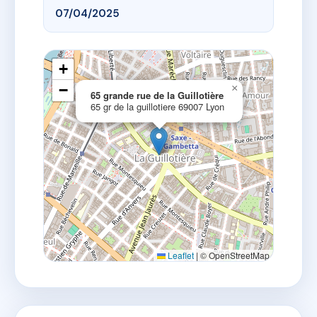
07/04/2025
+
−
×
65 grande rue de la Guillotière
65 gr de la guillotiere 69007 Lyon
Leaflet
|
© OpenStreetMap