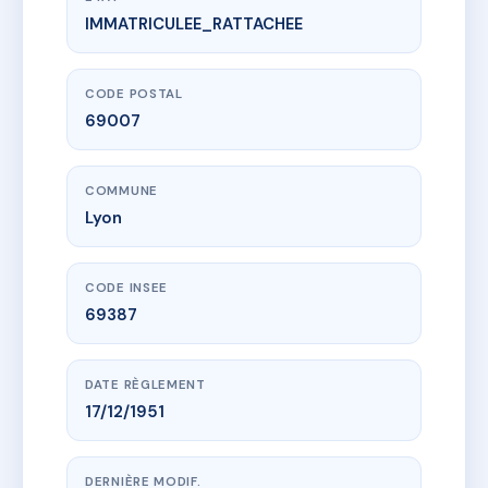
IMMATRICULEE_RATTACHEE
www.vme.plus/AD1017821
65 grande rue de la Guillotière
65 gr de la guillotiere
69007 Lyon
CODE POSTAL
69007
COMMUNE
Lyon
CODE INSEE
69387
DATE RÈGLEMENT
17/12/1951
DERNIÈRE MODIF.