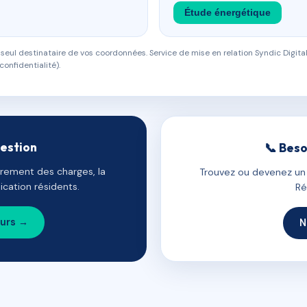
Étude énergétique
eul destinataire de vos coordonnées. Service de mise en relation Syndic Digital
confidentialité).
gestion
📞 Beso
uvrement des charges, la
Trouvez ou devenez un c
cation résidents.
Ré
ours →
N