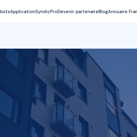
duits
Application
SyndicPro
Devenir partenaire
Blog
Annuaire Fra