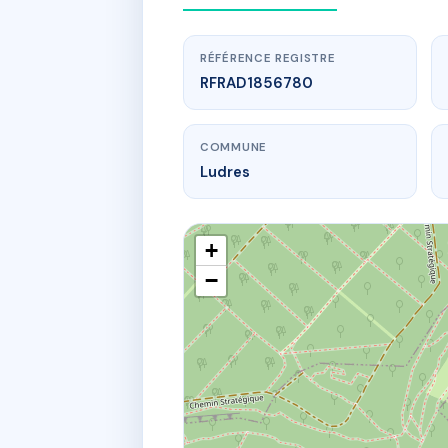
RÉFÉRENCE REGISTRE
RFRAD1856780
COMMUNE
Ludres
+
−
www.
10/12
10-12 r d