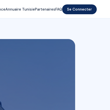
nce
Annuaire Tunisie
Partenaires
FAQ
Se Connecter