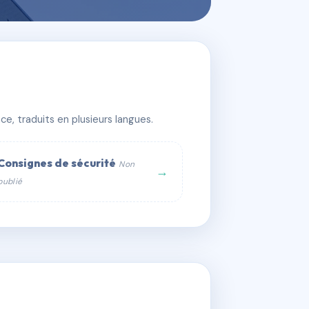
e, traduits en plusieurs langues.
Consignes de sécurité
Non
→
publié
web :
om