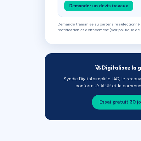
Demander un devis travaux
Demande transmise au partenaire sélectionné, s
rectification et d'effacement (voir politique de 
🚀 Digitalisez la 
Syndic Digital simplifie l'AG, le reco
conformité ALUR et la communi
Essai gratuit 30 j