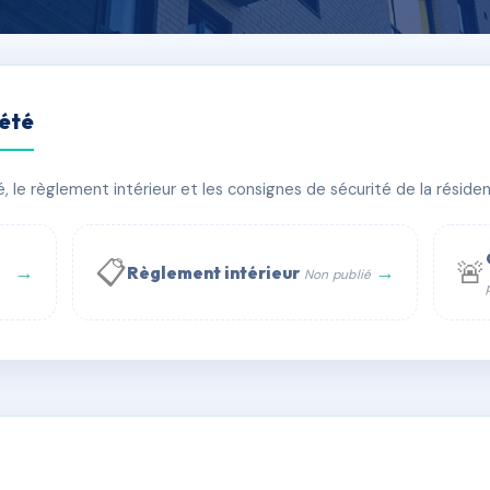
iété
A JAUFAITE G1
le règlement intérieur et les consignes de sécurité de la résidenc
bâtiment(s)
📋
🚨
→
→
Règlement intérieur
Non publié
 WhatsApp
✉ Email
té
rue Saint-Honoré, 75001 Paris - Tél. : +33 6 51 11 56 90 - 
AD1856780
🇫🇷
ww.syndic.digital - E-mail : syndic.digital@gmail.c