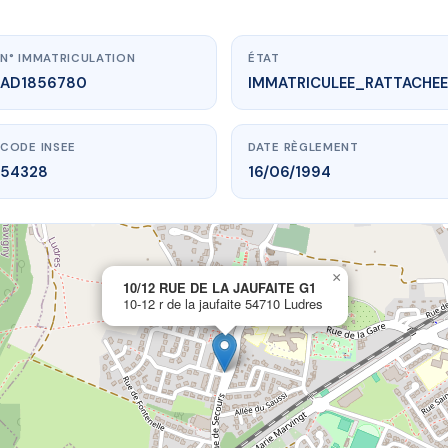
N° IMMATRICULATION
ÉTAT
AD1856780
IMMATRICULEE_RATTACHEE
CODE INSEE
DATE RÈGLEMENT
54328
16/06/1994
×
vme.plus/AD1856780
10/12 RUE DE LA JAUFAITE G1
10-12 r de la jaufaite 54710 Ludres
 RUE DE LA JAUFAITE G1
e la jaufaite
54710 Ludres