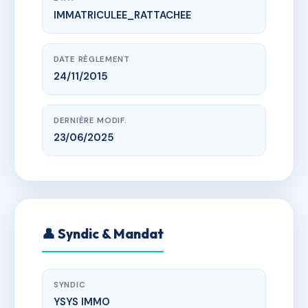
IMMATRICULEE_RATTACHEE
www.vme.plus/AD2489896
CAP VERDURE 2
355 all des roseaux, 69970 Marennes
DATE RÈGLEMENT
24/11/2015
DERNIÈRE MODIF.
23/06/2025
👤 Syndic & Mandat
SYNDIC
YSYS IMMO