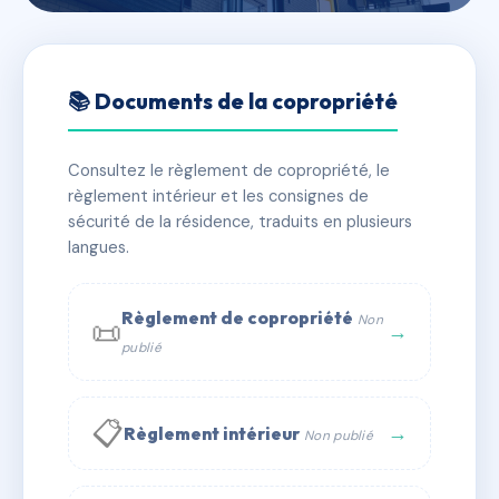
🇫🇷 RFRAD2489896
CAP VERDURE 2
📚 Documents de la copropriété
📍 355 all des roseaux, 69970 Marennes
Consultez le règlement de copropriété, le
✓ Immatriculée
🏠 36 lots
🏗 2 bâtiment(s)
règlement intérieur et les consignes de
sécurité de la résidence, traduits en plusieurs
langues.
📞 Contacter Syndic Digital
💬 WhatsApp
✉ Email
Règlement de copropriété
Non
📜
→
publié
📋
→
Règlement intérieur
Non publié