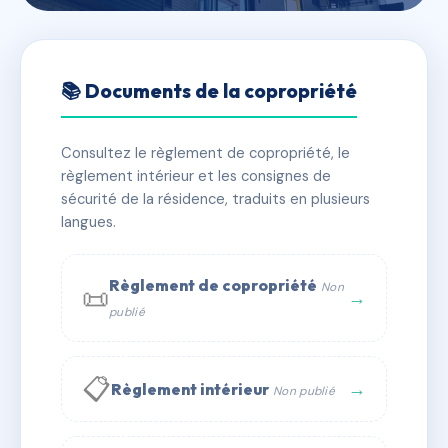
🇫🇷 RFRAD5401203
RESIDENZA AGULA MARINA
📚 Documents de la copropriété
📍 lieudit "Piscina"
Consultez le règlement de copropriété, le
✓ Immatriculée
🏠 112 lots
🏗 1 bâtiment(s)
règlement intérieur et les consignes de
sécurité de la résidence, traduits en plusieurs
langues.
📞 Contacter Syndic Digital
💬 WhatsApp
✉ Email
Règlement de copropriété
Non
📜
→
publié
📋
→
Règlement intérieur
Non publié