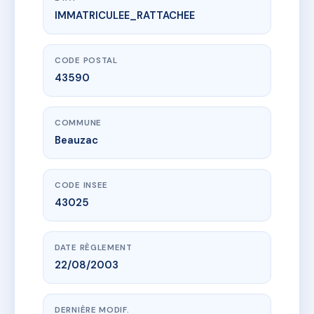
IMMATRICULEE_RATTACHEE
www.vme.plus/AD5716386
sdc la Madeleine Beauzac
10 av marechal foch
43590 Beauzac
CODE POSTAL
43590
COMMUNE
Beauzac
CODE INSEE
43025
DATE RÈGLEMENT
22/08/2003
DERNIÈRE MODIF.