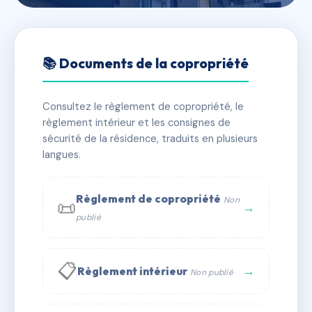
🇫🇷 RFRAD5716386
sdc la Madeleine Beauzac
📚 Documents de la copropriété
📍 10 av marechal foch 43590 Beauzac
Consultez le règlement de copropriété, le
✓ Immatriculée
🏠 14 lots
🏗 1 bâtiment(s)
règlement intérieur et les consignes de
sécurité de la résidence, traduits en plusieurs
langues.
📞 Contacter Syndic Digital
💬 WhatsApp
✉ Email
Règlement de copropriété
Non
📜
→
publié
📋
→
Règlement intérieur
Non publié