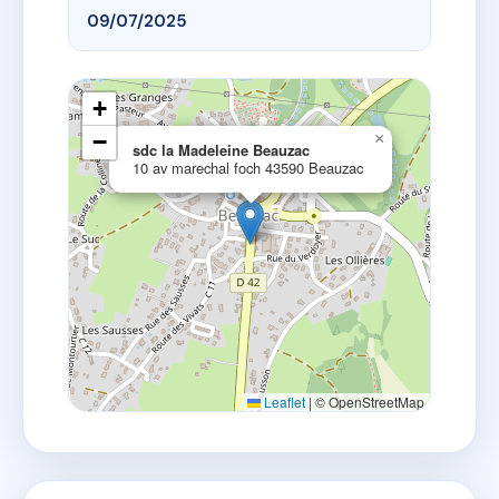
09/07/2025
+
−
×
sdc la Madeleine Beauzac
10 av marechal foch 43590 Beauzac
Leaflet
|
© OpenStreetMap