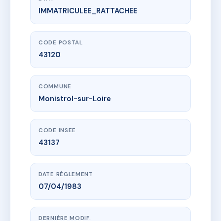
IMMATRICULEE_RATTACHEE
www.vme.plus/AD5755061
sdc l'Héliante
7 pl marechal noel de jourda de vaux
43120 Monistrol-sur-Loire
CODE POSTAL
43120
COMMUNE
Monistrol-sur-Loire
CODE INSEE
43137
DATE RÈGLEMENT
07/04/1983
DERNIÈRE MODIF.