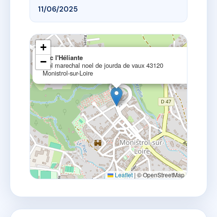
11/06/2025
+
×
sdc l'Héliante
−
7 pl marechal noel de jourda de vaux 43120
Monistrol-sur-Loire
Leaflet
|
© OpenStreetMap