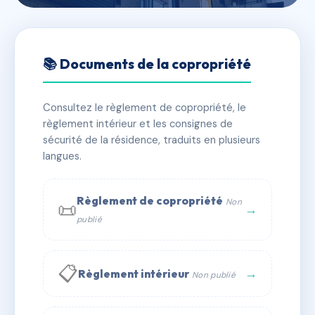
🇫🇷 RFRAD5755061
sdc l'Héliante
📚 Documents de la copropriété
📍 7 pl marechal noel de jourda de vaux 43120
Monistrol-sur-Loire
Consultez le règlement de copropriété, le
règlement intérieur et les consignes de
✓ Immatriculée
🏠 18 lots
🏗 1 bâtiment(s)
sécurité de la résidence, traduits en plusieurs
langues.
📞 Contacter Syndic Digital
💬 WhatsApp
Règlement de copropriété
Non
📜
✉ Email
→
publié
📋
→
Règlement intérieur
Non publié