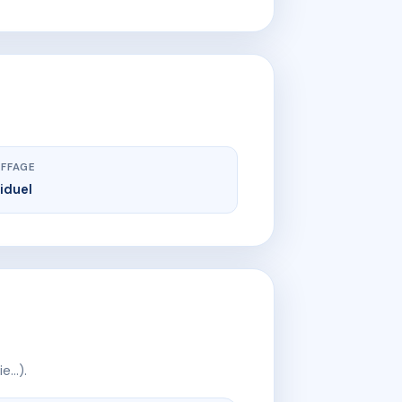
FFAGE
viduel
ie…).