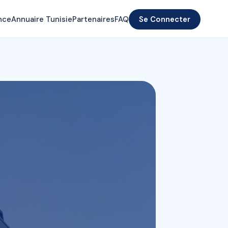
nce
Annuaire Tunisie
Partenaires
FAQ
Se Connecter