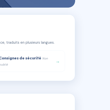
e, traduits en plusieurs langues.
Consignes de sécurité
Non
→
publié
web :
om