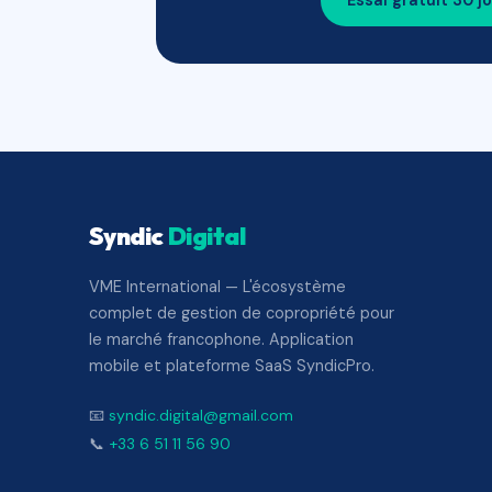
Essai gratuit 30 j
Syndic
Digital
VME International — L'écosystème
complet de gestion de copropriété pour
le marché francophone. Application
mobile et plateforme SaaS SyndicPro.
📧
syndic.digital@gmail.com
📞
+33 6 51 11 56 90