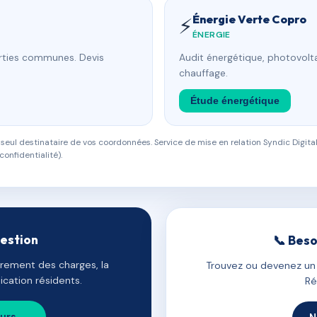
Énergie Verte Copro
⚡
ÉNERGIE
arties communes. Devis
Audit énergétique, photovolta
chauffage.
Étude énergétique
eul destinataire de vos coordonnées. Service de mise en relation Syndic Digital
confidentialité).
gestion
📞 Beso
uvrement des charges, la
Trouvez ou devenez un c
cation résidents.
Ré