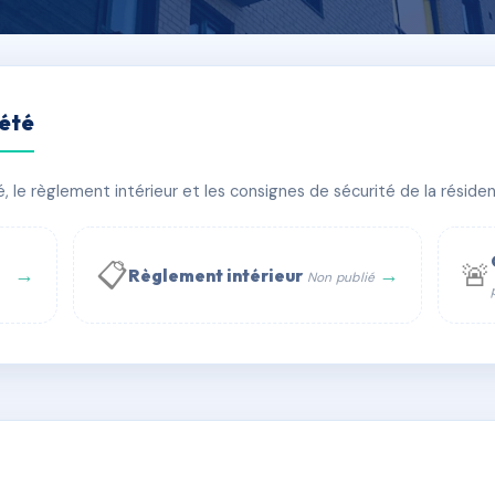
iété
le règlement intérieur et les consignes de sécurité de la résidenc
bâtiment(s)
📋
🚨
→
→
Règlement intérieur
Non publié
 WhatsApp
✉ Email
té
rue Saint-Honoré, 75001 Paris - Tél. : +33 6 51 11 56 90 - 
AD5944996
🇫🇷
ww.syndic.digital - E-mail : syndic.digital@gmail.c