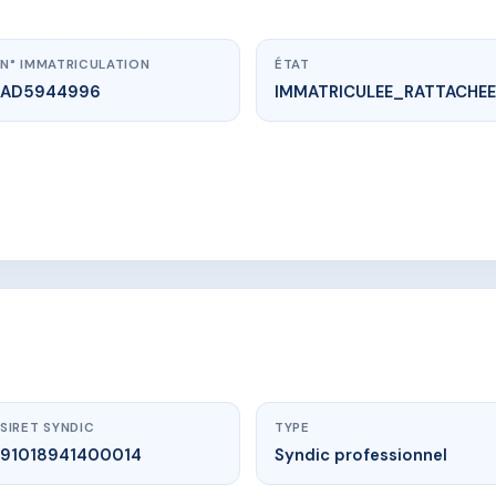
N° IMMATRICULATION
ÉTAT
AD5944996
IMMATRICULEE_RATTACHEE
vme.plus/AD5944996
LE COLISEE
ario, 20090 AJACCIO
SIRET SYNDIC
TYPE
91018941400014
Syndic professionnel