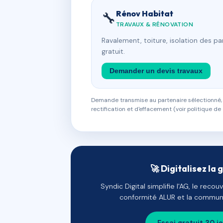
Rénov Habitat
🔧
TRAVAUX & RÉNOVATION
Ravalement, toiture, isolation des p
gratuit.
Demander un devis travaux
Demande transmise au partenaire sélectionné, s
rectification et d'effacement (voir politique de 
🚀 Digitalisez la 
Syndic Digital simplifie l'AG, le reco
conformité ALUR et la communi