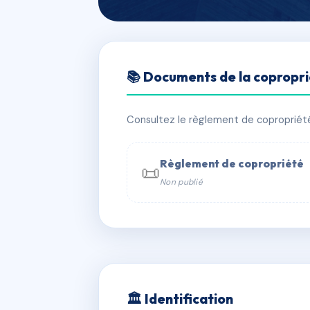
🇫🇷 RFRAD5944996
📚 Documents de la copropr
LE COLISEE
📍 salario, 20090 AJACCIO
Consultez le règlement de copropriété, 
✓ Immatriculée
🏠 116 lots
🏗 4 
Règlement de copropriété
📜
Non publié
📞 Contacter Syndic Digital

Coproprié
229 
N°
w
🏛 Identification