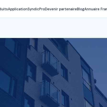
duits
Application
SyndicPro
Devenir partenaire
Blog
Annuaire Fra