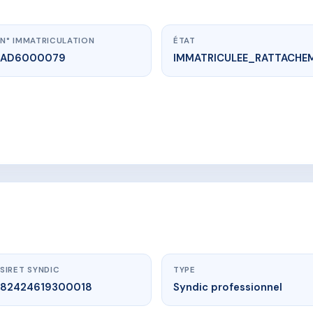
N° IMMATRICULATION
ÉTAT
AD6000079
IMMATRICULEE_RATTACHE
ww.vme.plus/AD6000079
Résidence BEL AIR
e départemental 14 97232 lamentin
SIRET SYNDIC
TYPE
82424619300018
Syndic professionnel