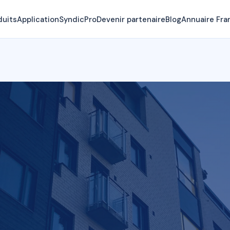
duits
Application
SyndicPro
Devenir partenaire
Blog
Annuaire Fra