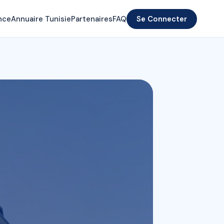
nce
Annuaire Tunisie
Partenaires
FAQ
Se Connecter