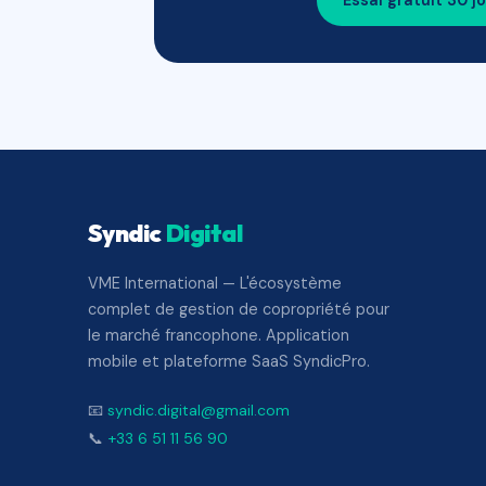
Essai gratuit 30 j
Syndic
Digital
VME International — L'écosystème
complet de gestion de copropriété pour
le marché francophone. Application
mobile et plateforme SaaS SyndicPro.
📧
syndic.digital@gmail.com
📞
+33 6 51 11 56 90