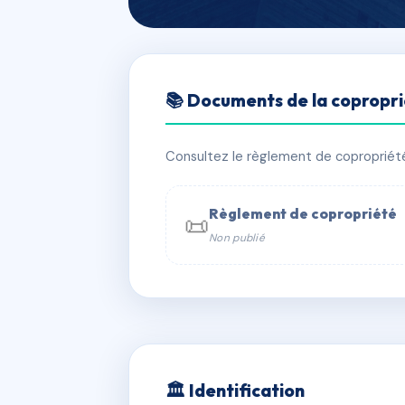
🇫🇷 RFRAD6000079
📚 Documents de la copropr
Résidence BEL 
📍 ACAJOU route départemental 14 
Consultez le règlement de copropriété, 
⚠ IMMATRICULEE_RATTACHEMENT_EX
Règlement de copropriété
📜
Non publié
📞 Contacter Syndic Digital

Coproprié
229 
N°
w
🏛 Identification