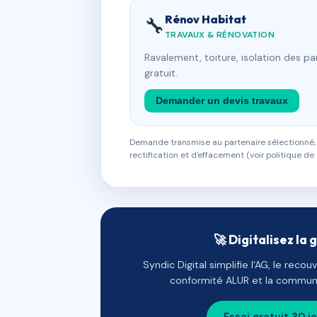
Rénov Habitat
🔧
TRAVAUX & RÉNOVATION
Ravalement, toiture, isolation des p
gratuit.
Demander un devis travaux
Demande transmise au partenaire sélectionné, s
rectification et d'effacement (voir politique de 
🚀 Digitalisez la 
Syndic Digital simplifie l'AG, le reco
conformité ALUR et la communi