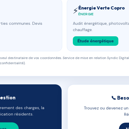
Énergie Verte Copro
⚡
ÉNERGIE
arties communes. Devis
Audit énergétique, photovolta
chauffage.
Étude énergétique
eul destinataire de vos coordonnées. Service de mise en relation Syndic Digital
confidentialité).
gestion
📞 Beso
uvrement des charges, la
Trouvez ou devenez un c
cation résidents.
Ré