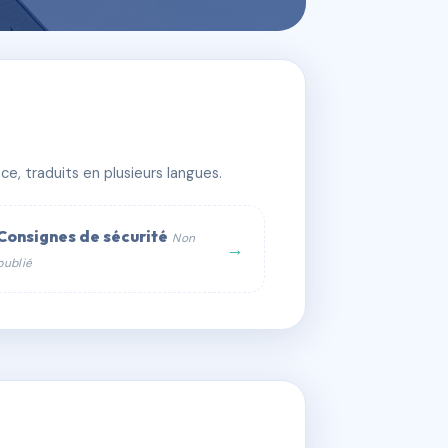
e, traduits en plusieurs langues.
Consignes de sécurité
Non
→
publié
web :
om