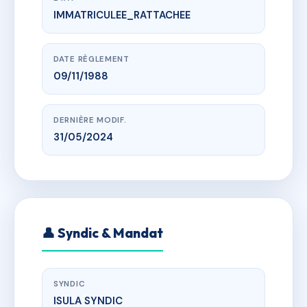
IMMATRICULEE_RATTACHEE
www.vme.plus/AD6282222
COCODY ET COMMERCES
LIEU DIT MAZZE CORTE 20260 LUMIO
DATE RÈGLEMENT
09/11/1988
DERNIÈRE MODIF.
31/05/2024
👤 Syndic & Mandat
SYNDIC
ISULA SYNDIC