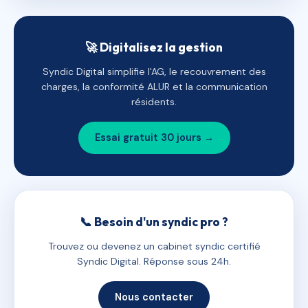
🚀 Digitalisez la gestion
Syndic Digital simplifie l'AG, le recouvrement des
charges, la conformité ALUR et la communication
résidents.
Essai gratuit 30 jours →
📞 Besoin d'un syndic pro ?
Trouvez ou devenez un cabinet syndic certifié
Syndic Digital. Réponse sous 24h.
Nous contacter