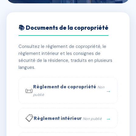
🇫🇷 RFRAD6282222
COCODY ET COMMERCES
📚 Documents de la copropriété
📍 LIEU DIT MAZZE CORTE 20260 LUMIO
Consultez le règlement de copropriété, le
✓ Immatriculée
🏠 37 lots
🏗 2 bâtiment(s)
règlement intérieur et les consignes de
sécurité de la résidence, traduits en plusieurs
langues.
📞 Contacter Syndic Digital
💬 WhatsApp
✉ Email
Règlement de copropriété
Non
📜
→
publié
📋
→
Règlement intérieur
Non publié