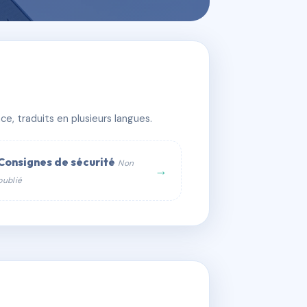
e, traduits en plusieurs langues.
Consignes de sécurité
Non
→
publié
web :
om