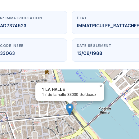
N° IMMATRICULATION
ÉTAT
AD7374523
IMMATRICULEE_RATTACHEE
CODE INSEE
DATE RÈGLEMENT
33063
13/09/1988
×
vme.plus/AD7374523
1 LA HALLE
1 r de la halle 33000 Bordeaux
1 LA HALLE
la halle
33000 Bordeaux