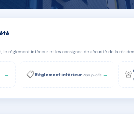
iété
le règlement intérieur et les consignes de sécurité de la résidenc
timent(s)
📋
🚨
→
→
Règlement intérieur
Non publié
 WhatsApp
✉ Email
té
rue Saint-Honoré, 75001 Paris - Tél. : +33 6 51 11 56 90 - 
AD7374523
🇫🇷
ww.syndic.digital - E-mail : syndic.digital@gmail.c