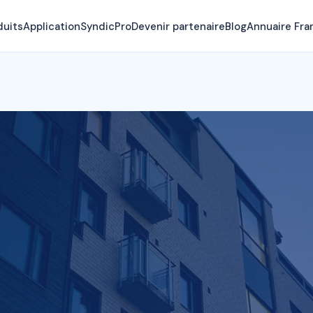
duits
Application
SyndicPro
Devenir partenaire
Blog
Annuaire Fra