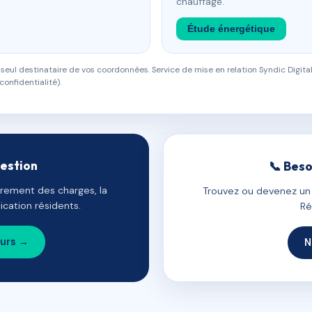
chauffage.
Étude énergétique
eul destinataire de vos coordonnées. Service de mise en relation Syndic Digital
confidentialité).
gestion
📞 Beso
uvrement des charges, la
Trouvez ou devenez un c
cation résidents.
Ré
ours →
N