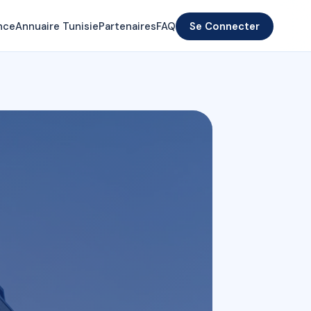
nce
Annuaire Tunisie
Partenaires
FAQ
Se Connecter