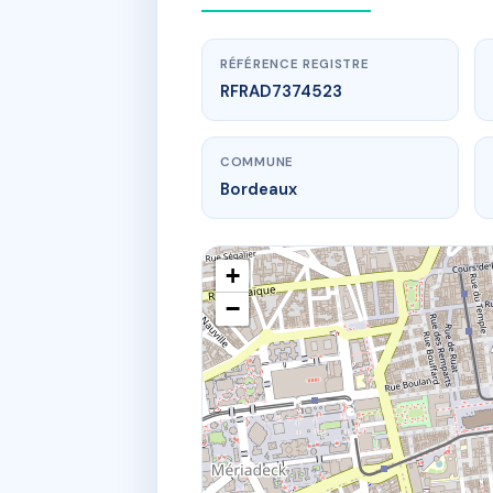
RÉFÉRENCE REGISTRE
RFRAD7374523
COMMUNE
Bordeaux
+
−
www.
1 r de 