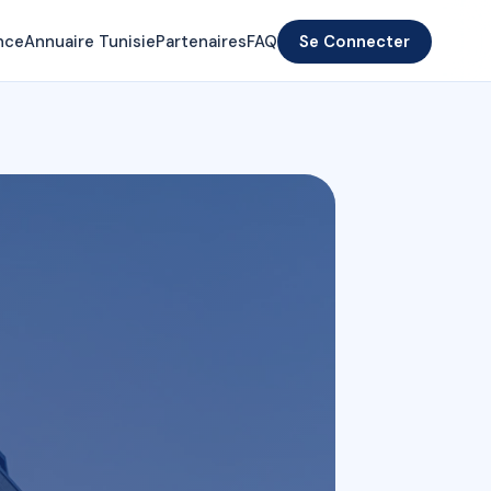
nce
Annuaire Tunisie
Partenaires
FAQ
Se Connecter