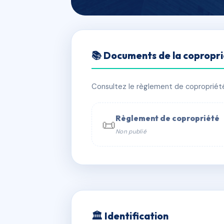
🇫🇷 RFRAD7433444
📚 Documents de la copropr
LES DUNES
📍 2 AVENUE DU BOULONNAIS 62155
Consultez le règlement de copropriété, 
✓ Immatriculée
🏠 12 lots
🏗 1 b
Règlement de copropriété
📜
Non publié
📞 Contacter Syndic Digital

Coproprié
229 
N°
w
🏛 Identification