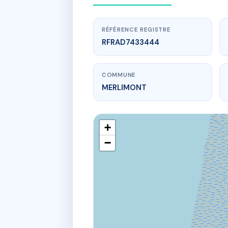
RÉFÉRENCE REGISTRE
RFRAD7433444
COMMUNE
MERLIMONT
+
−
www.
2 av du b