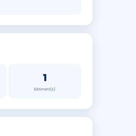
1
Bâtiment(s)