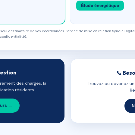
Étude énergétique
eul destinataire de vos coordonnées. Service de mise en relation Syndic Digital
confidentialité).
gestion
📞 Beso
uvrement des charges, la
Trouvez ou devenez un c
cation résidents.
Ré
ours →
N