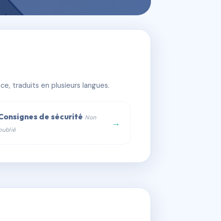
e, traduits en plusieurs langues.
Consignes de sécurité
Non
→
publié
web :
om