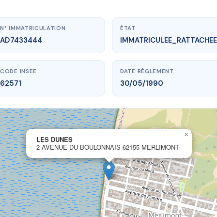
N° IMMATRICULATION
ÉTAT
AD7433444
IMMATRICULEE_RATTACHEE
CODE INSEE
DATE RÈGLEMENT
62571
30/05/1990
×
vme.plus/AD7433444
LES DUNES
2 AVENUE DU BOULONNAIS 62155 MERLIMONT
LES DUNES
oulonnais
62155 MERLIMONT