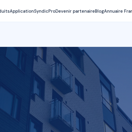
duits
Application
SyndicPro
Devenir partenaire
Blog
Annuaire Fra