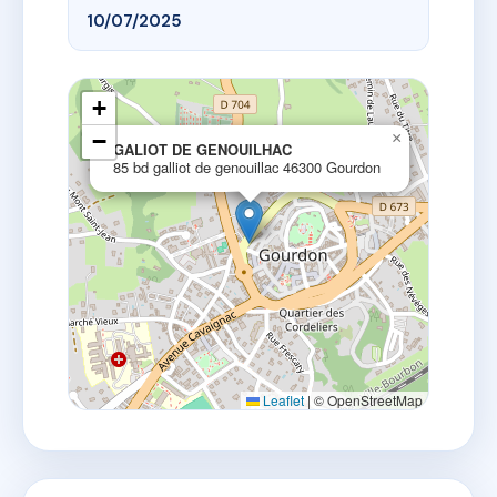
10/07/2025
+
−
×
GALIOT DE GENOUILHAC
85 bd galliot de genouillac 46300 Gourdon
Leaflet
|
© OpenStreetMap