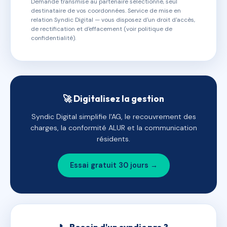
Demande transmise au partenaire sélectionné, seul
destinataire de vos coordonnées. Service de mise en
relation Syndic Digital — vous disposez d'un droit d'accès,
de rectification et d'effacement (voir politique de
confidentialité).
🚀 Digitalisez la gestion
Syndic Digital simplifie l'AG, le recouvrement des
charges, la conformité ALUR et la communication
résidents.
Essai gratuit 30 jours →