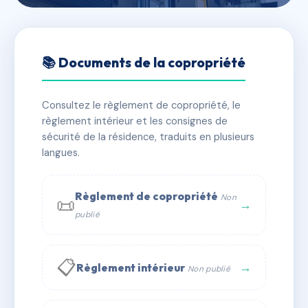
🇫🇷 RFRAD9279548
GALIOT DE GENOUILHAC
📚 Documents de la copropriété
📍 85 bd galliot de genouillac 46300 Gourdon
Consultez le règlement de copropriété, le
✓ Immatriculée
🏠 17 lots
🏗 1 bâtiment(s)
règlement intérieur et les consignes de
sécurité de la résidence, traduits en plusieurs
langues.
📞 Contacter Syndic Digital
💬 WhatsApp
✉ Email
Règlement de copropriété
Non
📜
→
publié
📋
→
Règlement intérieur
Non publié