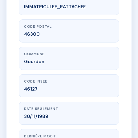
IMMATRICULEE_RATTACHEE
www.vme.plus/AD9279548
GALIOT DE GENOUILHAC
85 bd galliot de genouillac
46300 Gourdon
CODE POSTAL
46300
COMMUNE
Gourdon
CODE INSEE
46127
DATE RÈGLEMENT
30/11/1989
DERNIÈRE MODIF.