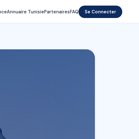
nce
Annuaire Tunisie
Partenaires
FAQ
Se Connecter