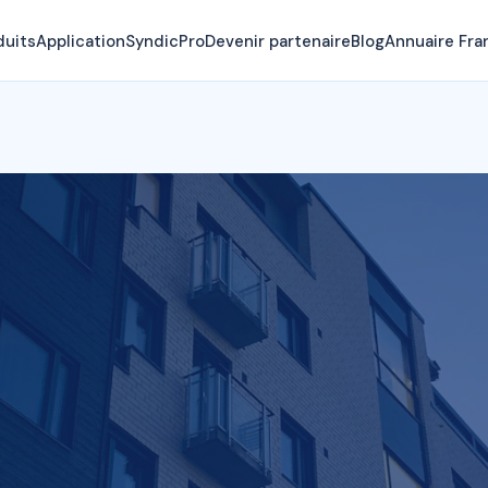
duits
Application
SyndicPro
Devenir partenaire
Blog
Annuaire Fra