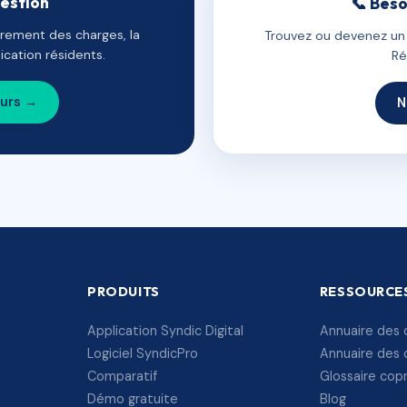
gestion
📞 Beso
uvrement des charges, la
Trouvez ou devenez un c
cation résidents.
Ré
ours →
N
PRODUITS
RESSOURCE
Application Syndic Digital
Annuaire des 
Logiciel SyndicPro
Annuaire des 
Comparatif
Glossaire cop
Démo gratuite
Blog