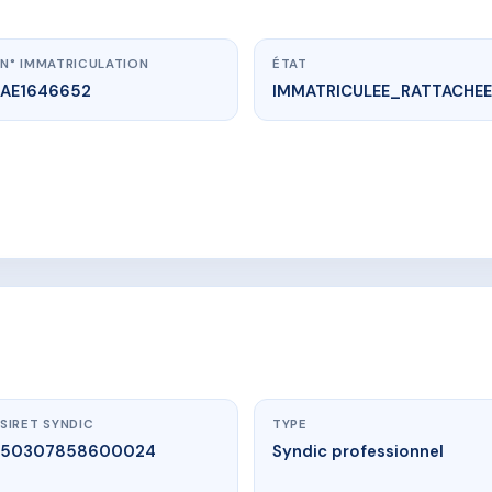
N° IMMATRICULATION
ÉTAT
AE1646652
IMMATRICULEE_RATTACHEE
vme.plus/AE1646652
LES PRELES
Michaille
SIRET SYNDIC
TYPE
50307858600024
Syndic professionnel