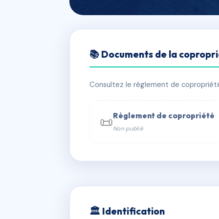
🇫🇷 RFRAE1646652
📚 Documents de la copropr
LES PRELES
📍 Michaille
Consultez le règlement de copropriété, 
✓ Immatriculée
🏠 10 lots
🏗 1 b
Règlement de copropriété
📜
Non publié
📞 Contacter Syndic Digital

Coproprié
229 
N°
w
🏛 Identification