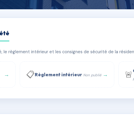
iété
le règlement intérieur et les consignes de sécurité de la résidenc
âtiment(s)
📋
🚨
→
→
Règlement intérieur
Non publié
 WhatsApp
✉ Email
té
rue Saint-Honoré, 75001 Paris - Tél. : +33 6 51 11 56 90 - 
AE1646652
🇫🇷
ww.syndic.digital - E-mail : syndic.digital@gmail.c