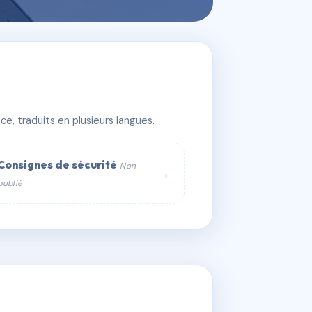
e, traduits en plusieurs langues.
Consignes de sécurité
Non
→
publié
web :
om