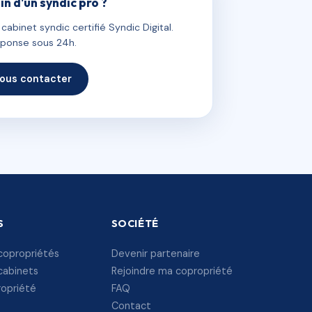
in d'un syndic pro ?
abinet syndic certifié Syndic Digital.
ponse sous 24h.
ous contacter
S
SOCIÉTÉ
copropriétés
Devenir partenaire
cabinets
Rejoindre ma copropriété
ropriété
FAQ
Contact