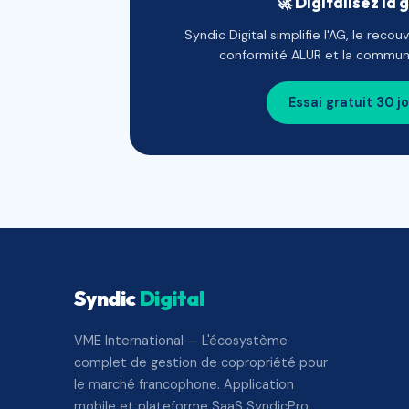
🚀 Digitalisez la 
Syndic Digital simplifie l'AG, le reco
conformité ALUR et la communi
Essai gratuit 30 j
Syndic
Digital
VME International — L'écosystème
complet de gestion de copropriété pour
le marché francophone. Application
mobile et plateforme SaaS SyndicPro.