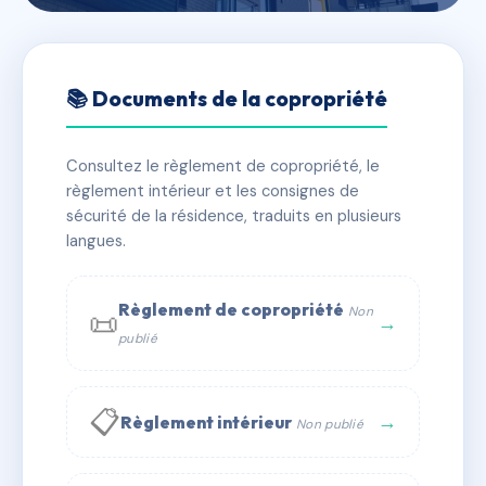
🇫🇷 RFRAE2070357
SYNDICAT DES
📚 Documents de la copropriété
COPROPRIETAIRES DU 6 BIS
RUE DE SILHA
Consultez le règlement de copropriété, le
règlement intérieur et les consignes de
📍 6 BIS RUE DE SILHAC
sécurité de la résidence, traduits en plusieurs
langues.
✓ Immatriculée
🏠 10 lots
🏗 10 bâtiment(s)
📞 Contacter Syndic Digital
💬 WhatsApp
Règlement de copropriété
Non
📜
→
publié
✉ Email
📋
→
Règlement intérieur
Non publié