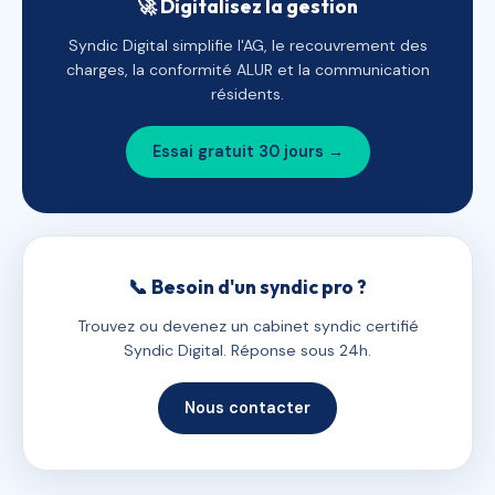
🚀 Digitalisez la gestion
Syndic Digital simplifie l'AG, le recouvrement des
charges, la conformité ALUR et la communication
résidents.
Essai gratuit 30 jours →
📞 Besoin d'un syndic pro ?
Trouvez ou devenez un cabinet syndic certifié
Syndic Digital. Réponse sous 24h.
Nous contacter