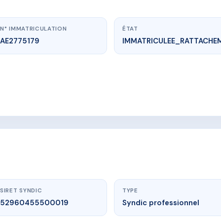
N° IMMATRICULATION
ÉTAT
AE2775179
IMMATRICULEE_RATTACHE
ww.vme.plus/AE2775179
LE RESCATOR
mendoles, 83240 cavalaire sur mer
SIRET SYNDIC
TYPE
52960455500019
Syndic professionnel