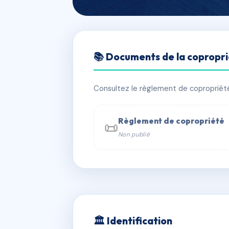
🇫🇷 RFRAE2775179
📚 Documents de la copropr
LE RESCATOR
📍 avenue des mendoles, 83240 caval
Consultez le règlement de copropriété, 
⚠ IMMATRICULEE_RATTACHEMENT_EX
Règlement de copropriété
📜
Non publié
📞 Contacter Syndic Digital

Coproprié
229 
N°
w
🏛 Identification