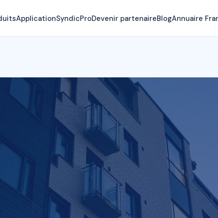
duits
Application
SyndicPro
Devenir partenaire
Blog
Annuaire Fra