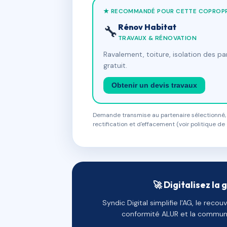
★ RECOMMANDÉ POUR CETTE COPROPR
Rénov Habitat
🔧
TRAVAUX & RÉNOVATION
Ravalement, toiture, isolation des p
gratuit.
Obtenir un devis travaux
Demande transmise au partenaire sélectionné, s
rectification et d'effacement (voir politique de 
🚀 Digitalisez la 
Syndic Digital simplifie l'AG, le reco
conformité ALUR et la communi