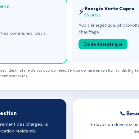
IÉTÉ
Énergie Verte Copro
⚡
ÉNERGIE
Audit énergétique, photovolta
chauffage.
arties communes. Devis
Étude énergétique
eul destinataire de vos coordonnées. Service de mise en relation Syndic Digital
confidentialité).
gestion
📞 Beso
uvrement des charges, la
Trouvez ou devenez un c
cation résidents.
Ré