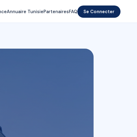
nce
Annuaire Tunisie
Partenaires
FAQ
Se Connecter