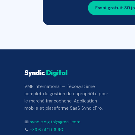
Essai gratuit 30 j
Syndic
Digital
VME International — L'écosystème
complet de gestion de copropriété pour
le marché francophone. Application
mobile et plateforme SaaS SyndicPro.
📧
syndic.digital@gmail.com
📞
+33 6 51 11 56 90