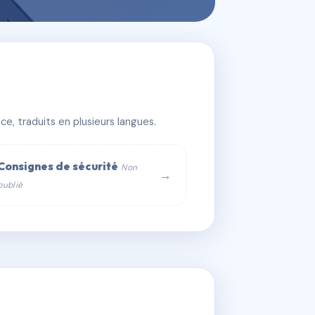
e, traduits en plusieurs langues.
Consignes de sécurité
Non
→
publié
web :
om