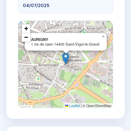
04/07/2025
+
−
×
AURIGNY
1 rte de caen 14400 Saint-Vigor-le-Grand
Leaflet
|
© OpenStreetMap