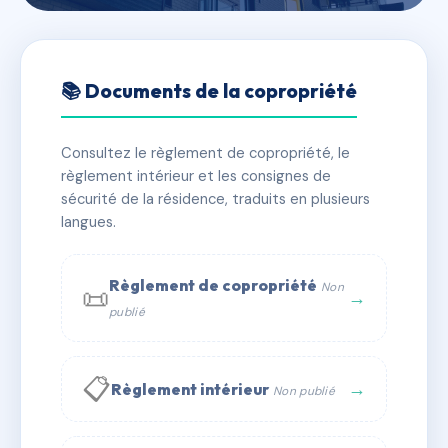
🇫🇷 RFRAE3482437
AURIGNY
📚 Documents de la copropriété
📍 1 rte de caen 14400 Saint-Vigor-le-Grand
Consultez le règlement de copropriété, le
✓ Immatriculée
🏠 35 lots
🏗 1 bâtiment(s)
règlement intérieur et les consignes de
sécurité de la résidence, traduits en plusieurs
langues.
📞 Contacter Syndic Digital
💬 WhatsApp
✉ Email
Règlement de copropriété
Non
📜
→
publié
📋
→
Règlement intérieur
Non publié