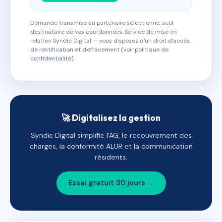
Demande transmise au partenaire sélectionné, seul
destinataire de vos coordonnées. Service de mise en
relation Syndic Digital — vous disposez d'un droit d'accès,
de rectification et d'effacement (voir politique de
confidentialité).
🚀 Digitalisez la gestion
Syndic Digital simplifie l'AG, le recouvrement des
charges, la conformité ALUR et la communication
résidents.
Essai gratuit 30 jours →