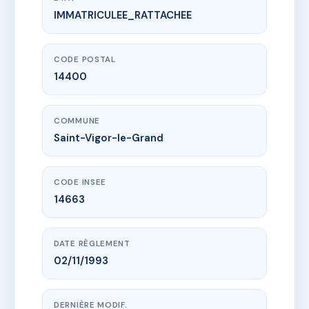
IMMATRICULEE_RATTACHEE
www.vme.plus/AE3482437
AURIGNY
1 rte de caen
14400 Saint-Vigor-le-Grand
CODE POSTAL
14400
COMMUNE
Saint-Vigor-le-Grand
CODE INSEE
14663
DATE RÈGLEMENT
02/11/1993
DERNIÈRE MODIF.