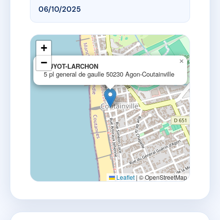
06/10/2025
+
−
×
GUYOT-LARCHON
5 pl general de gaulle 50230 Agon-Coutainville
Leaflet
|
© OpenStreetMap