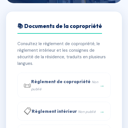
🇫🇷 RFRAE3490430
GUYOT-LARCHON
📚 Documents de la copropriété
📍 5 pl general de gaulle 50230 Agon-Coutainville
Consultez le règlement de copropriété, le
✓ Immatriculée
🏠 10 lots
🏗 1 bâtiment(s)
règlement intérieur et les consignes de
sécurité de la résidence, traduits en plusieurs
langues.
📞 Contacter Syndic Digital
💬 WhatsApp
✉ Email
Règlement de copropriété
Non
📜
→
publié
📋
→
Règlement intérieur
Non publié