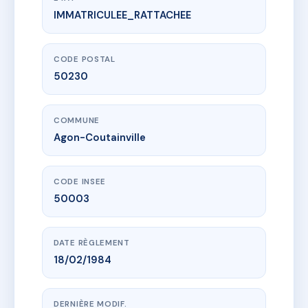
IMMATRICULEE_RATTACHEE
www.vme.plus/AE3490430
GUYOT-LARCHON
5 pl general de gaulle
50230 Agon-Coutainville
CODE POSTAL
50230
COMMUNE
Agon-Coutainville
CODE INSEE
50003
DATE RÈGLEMENT
18/02/1984
DERNIÈRE MODIF.