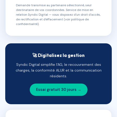
Demande transmise au partenaire sélectionné, seul
destinataire de vos coordonnées. Service de mise en
relation Syndic Digital — vous disposez d'un droit d'accès,
de rectification et d'effacement (voir politique de
confidentialité).
🚀 Digitalisez la gestion
Syndic Digital simplifie l'AG, le recouvrement des
charges, la conformité ALUR et la communication
résidents.
Essai gratuit 30 jours →