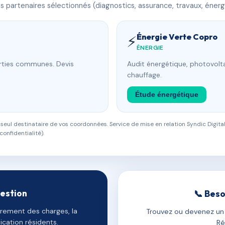
 partenaires sélectionnés (diagnostics, assurance, travaux, énerg
Énergie Verte Copro
⚡
ÉNERGIE
arties communes. Devis
Audit énergétique, photovolta
chauffage.
Étude énergétique
eul destinataire de vos coordonnées. Service de mise en relation Syndic Digital
confidentialité).
gestion
📞 Beso
uvrement des charges, la
Trouvez ou devenez un c
cation résidents.
Ré