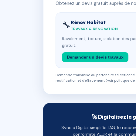
Obtenez un devis gratuit auprès de nos
Rénov Habitat
🔧
TRAVAUX & RÉNOVATION
Ravalement, toiture, isolation des p
gratuit.
Demander un devis travaux
Demande transmise au partenaire sélectionné, s
rectification et d'effacement (voir politique de 
🚀 Digitalisez la 
Syndic Digital simplifie l'AG, le reco
conformité ALUR et la communi