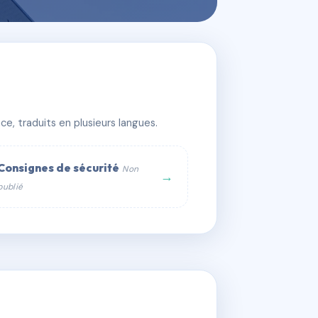
e, traduits en plusieurs langues.
Consignes de sécurité
Non
→
publié
web :
om