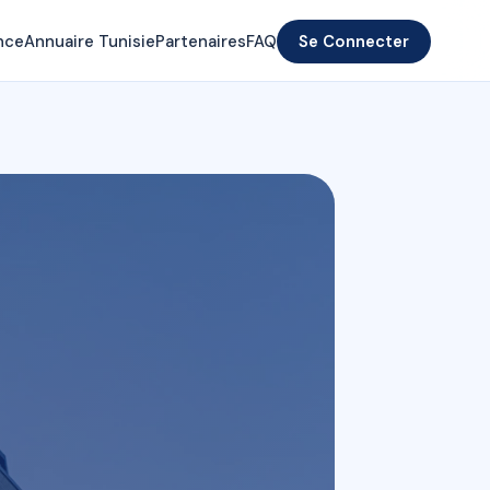
nce
Annuaire Tunisie
Partenaires
FAQ
Se Connecter