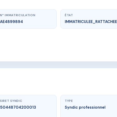
N° IMMATRICULATION
ÉTAT
AE4899894
IMMATRICULEE_RATTACHEE
vme.plus/AE4899894
LE BELVEDERE
 05340 VALLOUISE-PELVOUX
SIRET SYNDIC
TYPE
50448704200013
Syndic professionnel