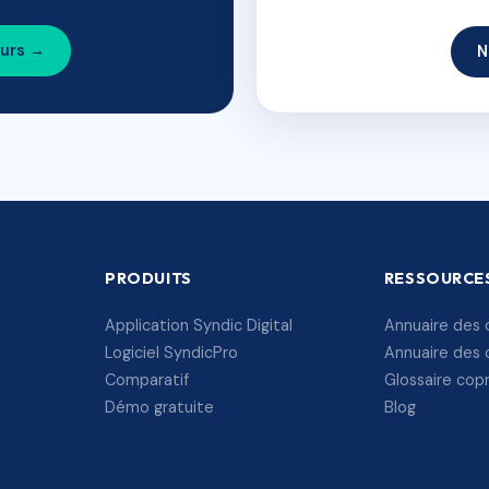
ours →
N
PRODUITS
RESSOURCE
Application Syndic Digital
Annuaire des 
Logiciel SyndicPro
Annuaire des 
Comparatif
Glossaire cop
Démo gratuite
Blog