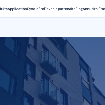
duits
Application
SyndicPro
Devenir partenaire
Blog
Annuaire Fra