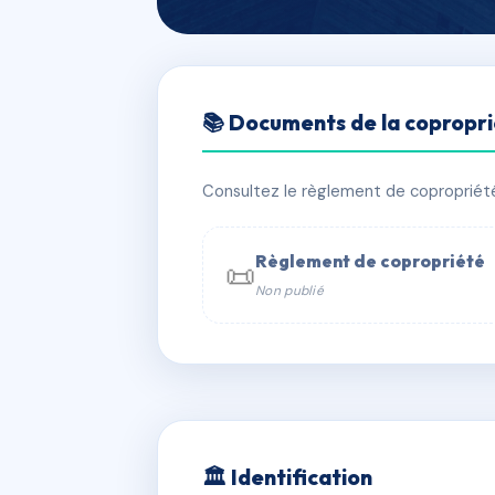
🇫🇷 RFRAE4899894
📚 Documents de la copropr
LE BELVEDERE
📍 ST ANTOINE 05340 VALLOUISE-
Consultez le règlement de copropriété, 
✓ Immatriculée
🏠 49 lots
🏗 1 
Règlement de copropriété
📜
Non publié
📞 Contacter Syndic Digital

Coproprié
229 
N°
w
🏛 Identification