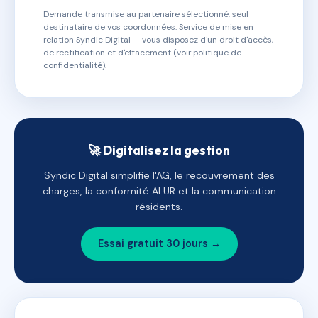
Demande transmise au partenaire sélectionné, seul
destinataire de vos coordonnées. Service de mise en
relation Syndic Digital — vous disposez d'un droit d'accès,
de rectification et d'effacement (voir politique de
confidentialité).
🚀 Digitalisez la gestion
Syndic Digital simplifie l'AG, le recouvrement des
charges, la conformité ALUR et la communication
résidents.
Essai gratuit 30 jours →