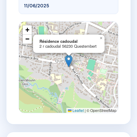
11/06/2025
+
−
×
Résidence cadoudal
2 r cadoudal 56230 Questembert
Leaflet
|
© OpenStreetMap