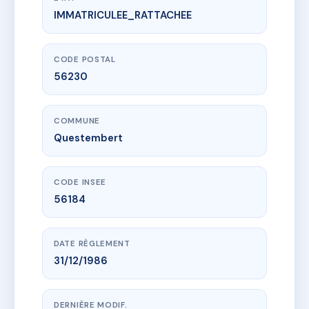
IMMATRICULEE_RATTACHEE
www.vme.plus/AE5828900
Résidence cadoudal
2 r cadoudal
56230 Questembert
CODE POSTAL
56230
COMMUNE
Questembert
CODE INSEE
56184
DATE RÈGLEMENT
31/12/1986
DERNIÈRE MODIF.