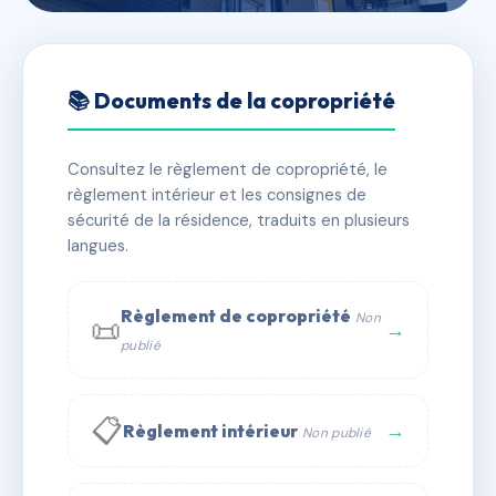
🇫🇷 RFRAE5828900
Résidence cadoudal
📚 Documents de la copropriété
📍 2 r cadoudal 56230 Questembert
Consultez le règlement de copropriété, le
✓ Immatriculée
🏠 36 lots
🏗 1 bâtiment(s)
règlement intérieur et les consignes de
sécurité de la résidence, traduits en plusieurs
langues.
📞 Contacter Syndic Digital
💬 WhatsApp
✉ Email
Règlement de copropriété
Non
📜
→
publié
📋
→
Règlement intérieur
Non publié