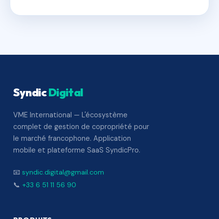
Syndic
Digital
VME International — L'écosystème
complet de gestion de copropriété pour
le marché francophone. Application
mobile et plateforme SaaS SyndicPro.
📧
syndic.digital@gmail.com
📞
+33 6 51 11 56 90