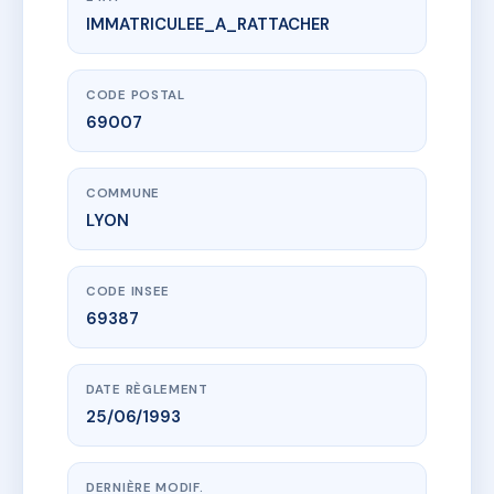
IMMATRICULEE_A_RATTACHER
www.vme.plus/AE5962055
67 GDE RUE DE LA GUILLOTIERE
67 gr de la guillotiere
69007 LYON
CODE POSTAL
69007
COMMUNE
LYON
CODE INSEE
69387
DATE RÈGLEMENT
25/06/1993
DERNIÈRE MODIF.