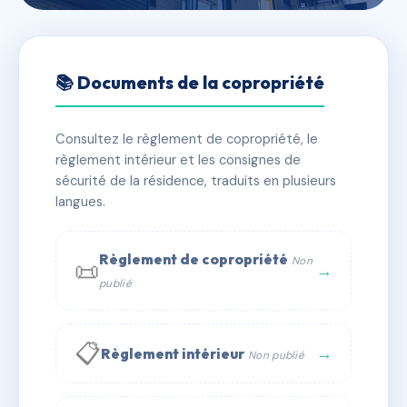
🇫🇷 RFRAE5962055
67 GDE RUE DE LA
📚 Documents de la copropriété
GUILLOTIERE
Consultez le règlement de copropriété, le
📍 67 gr de la guillotiere 69007 LYON
règlement intérieur et les consignes de
✓ Immatriculée
🏠 2 lots
🏗 1 bâtiment(s)
sécurité de la résidence, traduits en plusieurs
langues.
📞 Contacter Syndic Digital
💬 WhatsApp
Règlement de copropriété
Non
📜
✉ Email
→
publié
📋
→
Règlement intérieur
Non publié