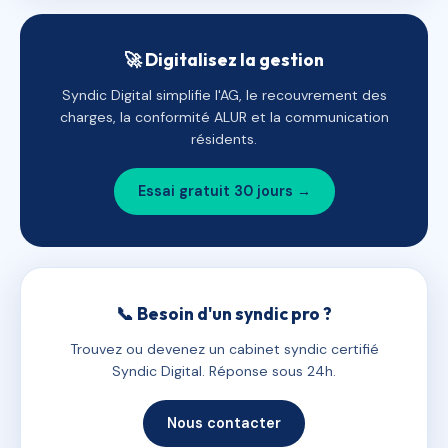
🚀 Digitalisez la gestion
Syndic Digital simplifie l'AG, le recouvrement des
charges, la conformité ALUR et la communication
résidents.
Essai gratuit 30 jours →
📞 Besoin d'un syndic pro ?
Trouvez ou devenez un cabinet syndic certifié
Syndic Digital. Réponse sous 24h.
Nous contacter