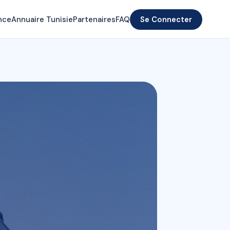
nce
Annuaire Tunisie
Partenaires
FAQ
Se Connecter