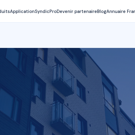
duits
Application
SyndicPro
Devenir partenaire
Blog
Annuaire Fra