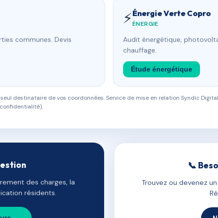
Énergie Verte Copro
⚡
ÉNERGIE
arties communes. Devis
Audit énergétique, photovolta
chauffage.
Étude énergétique
eul destinataire de vos coordonnées. Service de mise en relation Syndic Digital
confidentialité).
gestion
📞 Beso
uvrement des charges, la
Trouvez ou devenez un c
cation résidents.
Ré