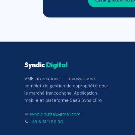
Essai gratuit 30 j
Syndic
Digital
VME International — L'écosystème
complet de gestion de copropriété pour
le marché francophone. Application
mobile et plateforme SaaS SyndicPro.
📧
syndic.digital@gmail.com
📞
+33 6 51 11 56 90