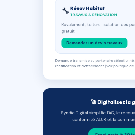
Rénov Habitat
🔧
TRAVAUX & RÉNOVATION
Ravalement, toiture, isolation des p
gratuit.
Demander un devis travaux
Demande transmise au partenaire sélectionné, s
rectification et d'effacement (voir politique de 
🚀 Digitalisez la 
Syndic Digital simplifie l'AG, le reco
conformité ALUR et la communi