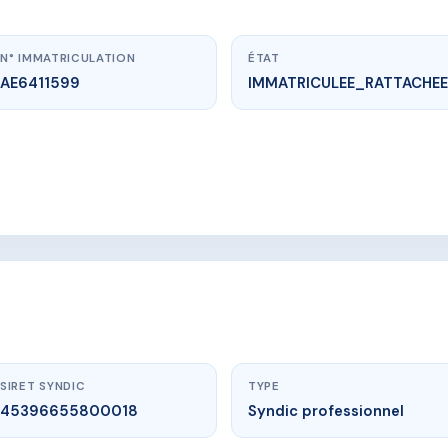
N° IMMATRICULATION
ÉTAT
AE6411599
IMMATRICULEE_RATTACHEE
vme.plus/AE6411599
RUE CARDINAL GUYOT
nal guyot, 50200 Coutances
SIRET SYNDIC
TYPE
45396655800018
Syndic professionnel