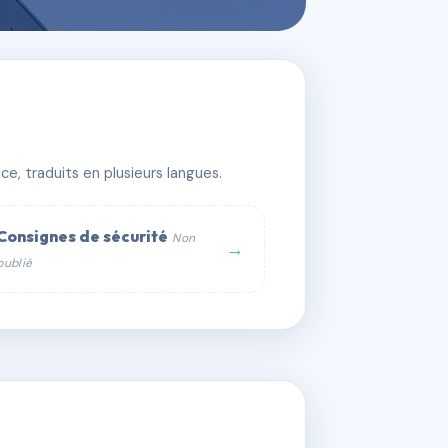
e, traduits en plusieurs langues.
Consignes de sécurité
Non
→
publié
web :
om