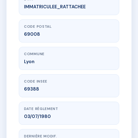
IMMATRICULEE_RATTACHEE
www.vme.plus/AE6618433
6 rue SAINT MAURICE
6 r saint-maurice
69008 Lyon
CODE POSTAL
69008
COMMUNE
Lyon
CODE INSEE
69388
DATE RÈGLEMENT
03/07/1980
DERNIÈRE MODIF.