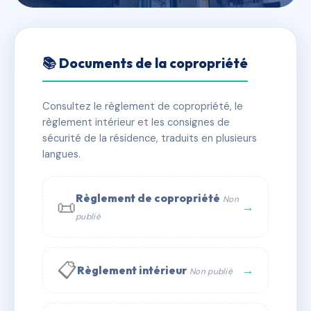
🇫🇷 RFRAE6618433
6 rue SAINT MAURICE
📚 Documents de la copropriété
📍 6 r saint-maurice 69008 Lyon
Consultez le règlement de copropriété, le
✓ Immatriculée
🏠 15 lots
🏗 1 bâtiment(s)
règlement intérieur et les consignes de
sécurité de la résidence, traduits en plusieurs
langues.
📞 Contacter Syndic Digital
💬 WhatsApp
✉ Email
Règlement de copropriété
Non
📜
→
publié
📋
→
Règlement intérieur
Non publié