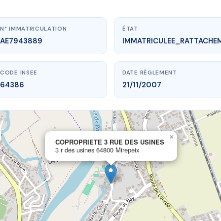
N° IMMATRICULATION
ÉTAT
AE7943889
IMMATRICULEE_RATTACHE
CODE INSEE
DATE RÈGLEMENT
64386
21/11/2007
×
vme.plus/AE7943889
COPROPRIETE 3 RUE DES USINES
3 r des usines 64800 Mirepeix
IETE 3 RUE DES USINES
s usines
64800 Mirepeix