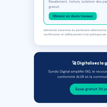
Ravalement, toiture, isolation des p
gratuit.
Obtenir un devis travaux
Demande transmise au partenaire sélectionné, s
rectification et d'effacement (voir politique de 
🚀 Digitalisez la 
Syndic Digital simplifie l'AG, le reco
conformité ALUR et la communi
Essai gratuit 30 j