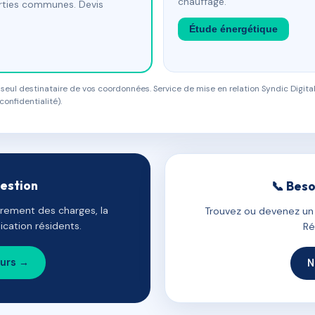
chauffage.
arties communes. Devis
Étude énergétique
eul destinataire de vos coordonnées. Service de mise en relation Syndic Digital
confidentialité).
gestion
📞 Beso
uvrement des charges, la
Trouvez ou devenez un c
cation résidents.
Ré
ours →
N