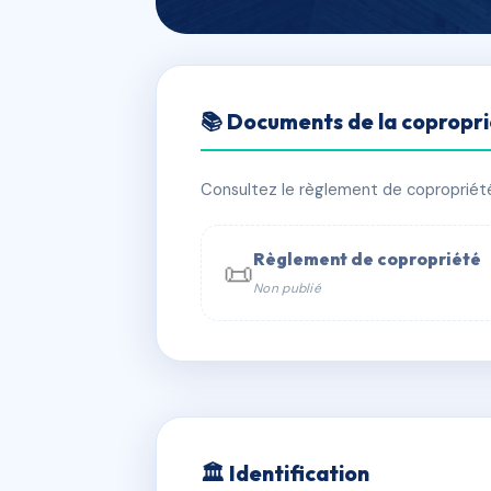
🇫🇷 RFRAE7943889
📚 Documents de la copropr
COPROPRIETE 
📍 3 r des usines 64800 Mirepeix
Consultez le règlement de copropriété, 
⚠ IMMATRICULEE_RATTACHEMENT_EX
Règlement de copropriété
📜
Non publié
📞 Contacter Syndic Digital

Coproprié
229 
N°
w
🏛 Identification