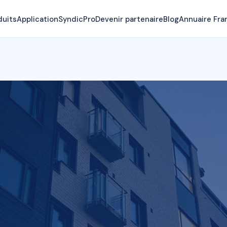
duits
Application
SyndicPro
Devenir partenaire
Blog
Annuaire Fra