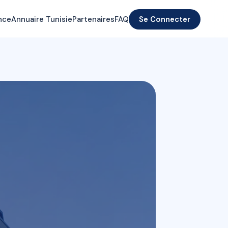
nce
Annuaire Tunisie
Partenaires
FAQ
Se Connecter