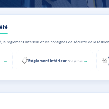
iété
3 RUE DES USINES
le règlement intérieur et les consignes de sécurité de la résidenc
PIRE
🏠 23 lots
🏗 1 bâtiment(s)
📋
🚨
→
→
Règlement intérieur
Non publié
 WhatsApp
✉ Email
té
rue Saint-Honoré, 75001 Paris - Tél. : +33 6 51 11 56 90 - 
AE7943889
🇫🇷
ww.syndic.digital - E-mail : syndic.digital@gmail.c