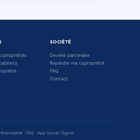
S
SOCIÉTÉ
copropriétés
Devenir partenaire
cabinets
Rejoindre ma copropriété
ropriété
FAQ
Contact
fidentialité
·
FAQ
·
App Syndic Digital