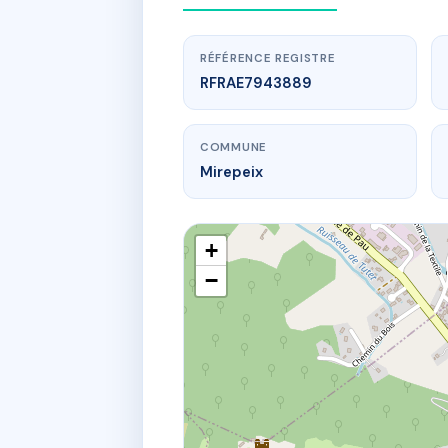
RÉFÉRENCE REGISTRE
RFRAE7943889
COMMUNE
Mirepeix
+
−
www.
COPROPR
3 r de