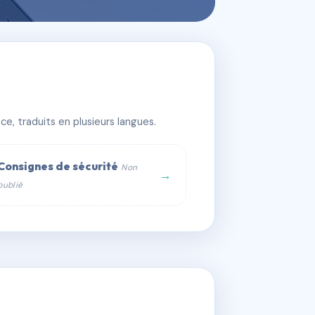
e, traduits en plusieurs langues.
Consignes de sécurité
Non
→
publié
web :
om